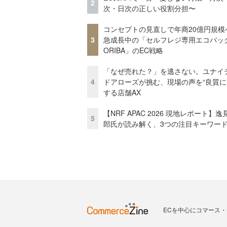
2
次・日次の正しい役割分担〜
コンセプトの見直しで年商20億円規
3
急成長中の「セルフレジ専用エコバッ
ORIBA」のEC戦略
「なぜ売れた？」を逃さない。ユナイ
4
ドアローズが挑む、現場の声を“良質に
する店舗AX
【NRF APAC 2026 現地レポート】
5
郎氏が読み解く、3つの注目キーワー
ECを中心にコマース