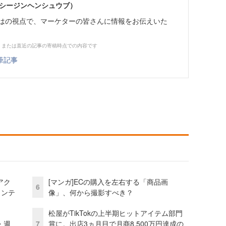
イーシージンヘンシュウブ）
らではの視点で、マーケターの皆さんに情報をお伝えいた
、または直近の記事の寄稿時点での内容です
筆記事
アク
[マンガ]ECの購入を左右する「商品画
6
ェンテ
像」、何から撮影すべき？
松屋がTikTokの上半期ヒットアイテム部門
・週
7
賞に。出店3ヵ月目で月商8,500万円達成の