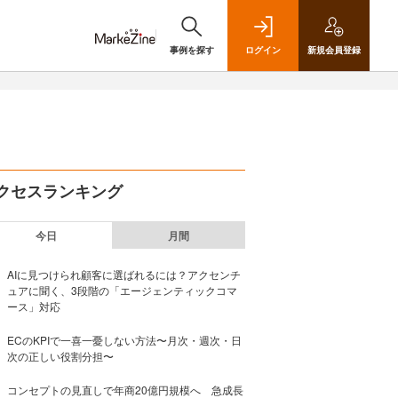
事例を探す
ログイン
新規
会員登録
クセスランキング
今日
月間
AIに見つけられ顧客に選ばれるには？アクセンチ
ュアに聞く、3段階の「エージェンティックコマ
ース」対応
ECのKPIで一喜一憂しない方法〜月次・週次・日
次の正しい役割分担〜
コンセプトの見直しで年商20億円規模へ 急成長