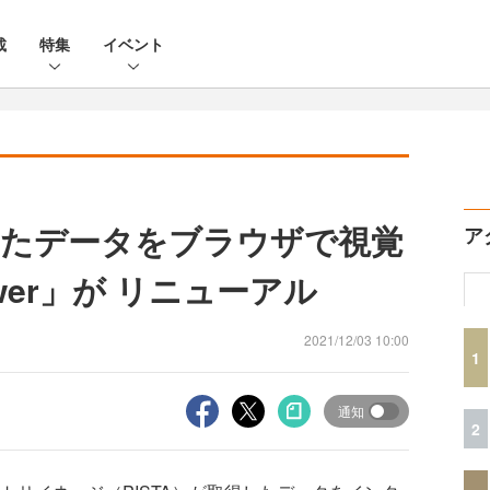
載
特集
イベント
したデータをブラウザで視覚
ア
ewer」が リニューアル
2021/12/03 10:00
1
通知
2