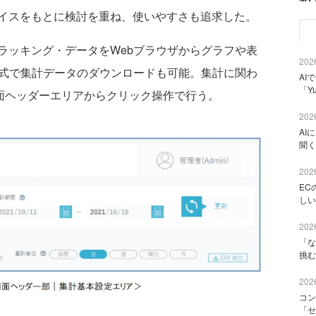
イスをもとに検討を重ね、使いやすさも追求した。
ッキング・データをWebブラウザからグラフや表
2026
形式で集計データのダウンロードも可能。集計に関わ
AI
「Y
」 の画面ヘッダーエリアからクリック操作で行う。
2026
AI
聞く
2026
EC
しい
2026
「な
挑む
2026
コン
「セ