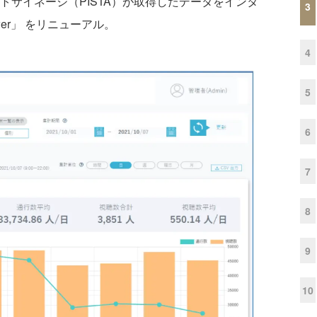
ントサイネージ（PISTA）が取得したデータをインタ
3
wer」 をリニューアル。
4
5
6
7
8
9
10