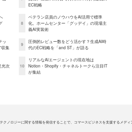
EC戦略
模へ
ベテラン店員のノウハウをAI活用で標準
グ
8
化。ホームセンター「グッデイ」の現場主
義AI実装術
テッ
圧倒的レビュー数をどう活かす？生成AI時
9
”収集
代のEC戦略を「and ST」が語る
リアルなAIエージェントの現在地は
逸見光次
10
Notion・Shopify・チャネルトークら注目IT
ド
が集結
・テクノロジーに関する情報を発信することで、コマースビジネスを支援するメディ