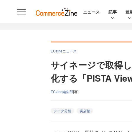
ニュース
記事
連
ECzineニュース
サイネージで取得
化する「PISTA Vi
ECzine編集部
[著]
データ分析
実店舗