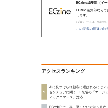
ECzine編集部（
ECzine編集部な
します。
※プロフィールは、執筆時点
この著者の最近の執
アクセスランキング
AIに見つけられ顧客に選ばれるには？
1
センチュアに聞く、3段階の「エージ
ィックコマース」対応
ECのKPIで一喜一憂しない方法〜月次