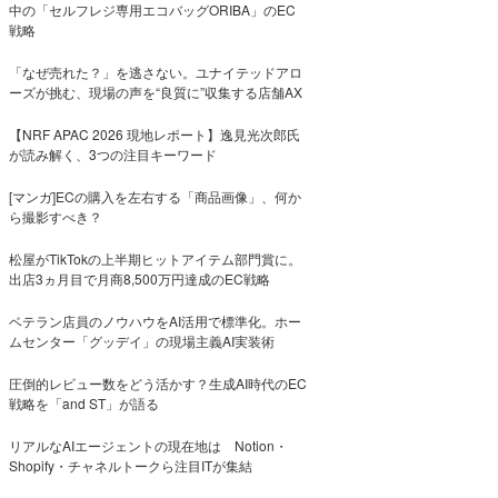
中の「セルフレジ専用エコバッグORIBA」のEC
戦略
「なぜ売れた？」を逃さない。ユナイテッドアロ
ーズが挑む、現場の声を“良質に”収集する店舗AX
【NRF APAC 2026 現地レポート】逸見光次郎氏
が読み解く、3つの注目キーワード
[マンガ]ECの購入を左右する「商品画像」、何か
ら撮影すべき？
松屋がTikTokの上半期ヒットアイテム部門賞に。
出店3ヵ月目で月商8,500万円達成のEC戦略
ベテラン店員のノウハウをAI活用で標準化。ホー
ムセンター「グッデイ」の現場主義AI実装術
圧倒的レビュー数をどう活かす？生成AI時代のEC
戦略を「and ST」が語る
リアルなAIエージェントの現在地は Notion・
Shopify・チャネルトークら注目ITが集結