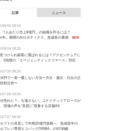
記事
ニュース
/08/06 08:00
で「1人あたり売上8億円」の組織を作るには？
unth」展開のAiロボティクス、急成長の裏側
NEW
/08/04 08:30
に見つけられ顧客に選ばれるには？アクセンチュアに
、3段階の「エージェンティックコマース」対応
/07/30 08:30
のKPIで一喜一憂しない方法〜月次・週次・日次の正
役割分担〜
/07/28 09:00
ぜ売れた？」を逃さない。ユナイテッドアローズが
、現場の声を“良質に”収集する店舗AX
/07/27 09:00
セプトの見直しで年商20億円規模へ 急成長中の
ルフレジ専用エコバッグORIBA」のEC戦略