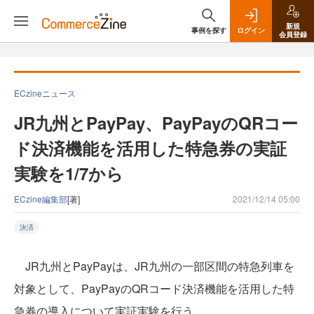
新規
事例を探す
ログイン
会員登録
ECzineニュース
JR九州とPayPay、PayPayのQRコー
ド決済機能を活用した特急券の実証
実験を1/7から
ECzine編集部
[著]
2021/12/14 05:00
決済
JR九州とPayPayは、JR九州の一部区間の特急列車を
対象として、PayPayのQRコード決済機能を活用した特
急券の導入について実証実験を行う。