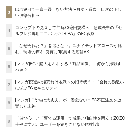
ECのKPIで一喜一憂しない方法〜月次・週次・日次の正し
3
い役割分担〜
コンセプトの見直しで年商20億円規模へ 急成長中の「セ
4
ルフレジ専用エコバッグORIBA」のEC戦略
「なぜ売れた？」を逃さない。ユナイテッドアローズが挑
5
む、現場の声を“良質に”収集する店舗AX
[マンガ]ECの購入を左右する「商品画像」、何から撮影す
6
べき？
[マンガ]突然の爆売れは地獄への招待状？トド会長の勘違い
7
に学ぶECセキュリティ
[マンガ]「うちは大丈夫」が一番危ない？EC不正注文を放
8
置した末路
「遊び心」と「育てる運用」で成果と独自性を両立！ZOZO
9
事例に学ぶ、ユーザーを飽きさせない体験設計