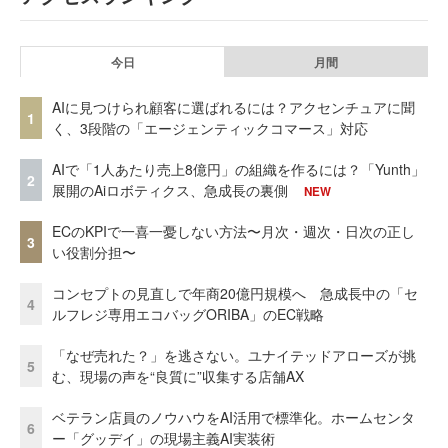
今日
月間
AIに見つけられ顧客に選ばれるには？アクセンチュアに聞
1
く、3段階の「エージェンティックコマース」対応
AIで「1人あたり売上8億円」の組織を作るには？「Yunth」
2
展開のAiロボティクス、急成長の裏側
NEW
ECのKPIで一喜一憂しない方法〜月次・週次・日次の正し
3
い役割分担〜
コンセプトの見直しで年商20億円規模へ 急成長中の「セ
4
ルフレジ専用エコバッグORIBA」のEC戦略
「なぜ売れた？」を逃さない。ユナイテッドアローズが挑
5
む、現場の声を“良質に”収集する店舗AX
ベテラン店員のノウハウをAI活用で標準化。ホームセンタ
6
ー「グッデイ」の現場主義AI実装術