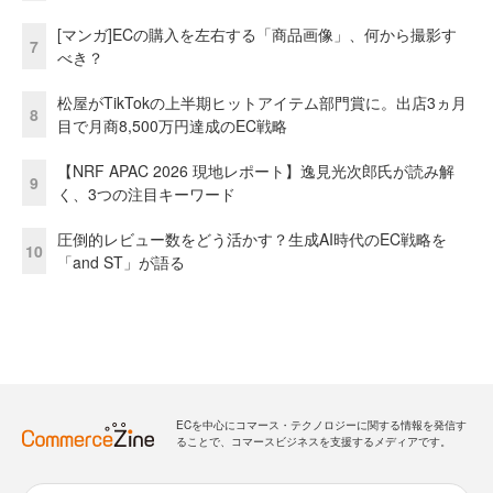
[マンガ]ECの購入を左右する「商品画像」、何から撮影す
7
べき？
松屋がTikTokの上半期ヒットアイテム部門賞に。出店3ヵ月
8
目で月商8,500万円達成のEC戦略
【NRF APAC 2026 現地レポート】逸見光次郎氏が読み解
9
く、3つの注目キーワード
圧倒的レビュー数をどう活かす？生成AI時代のEC戦略を
10
「and ST」が語る
ECを中心にコマース・テクノロジーに関する情報を発信す
ることで、コマースビジネスを支援するメディアです。