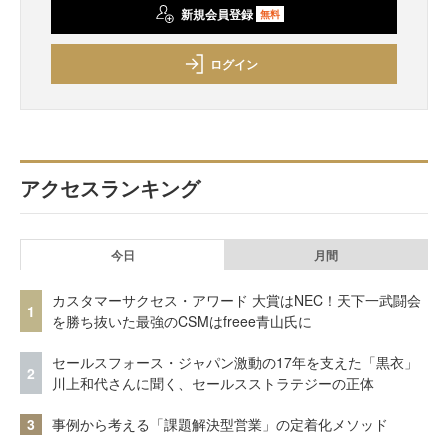
新規会員登録
無料
ログイン
アクセスランキング
今日
月間
カスタマーサクセス・アワード 大賞はNEC！天下一武闘会
1
を勝ち抜いた最強のCSMはfreee青山氏に
セールスフォース・ジャパン激動の17年を支えた「黒衣」
2
川上和代さんに聞く、セールスストラテジーの正体
3
事例から考える「課題解決型営業」の定着化メソッド