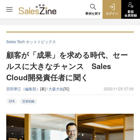
新規
事例を探す
ログイン
会員登録
Sales Tech ホットトピックス
顧客が「成果」を求める時代、セー
ルスに大きなチャンス Sales
Cloud開発責任者に聞く
宮田華江（編集部）
[著] /
大森大祐
[写]
2022/11/25 07:00
SFA
営業戦略