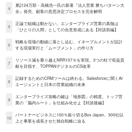
累計24万部・高橋浩一氏の新著『法人営業 勝ちパターン大
4
全』発売、顧客の意思決定プロセスを完全解明
正論で組織は動かない。エンタープライズ営業の真髄は
5
「ひとりの人間」としての合意形成にある【対談前編】
戦略を現場の動線に落とし込む。イネーブルメントが設計
6
する現場実行と「ムーブメント」の作り方
リソース減を乗り越えNRR107％を実現。3つの柱で収益貢
7
献を目指す、TOPPANデジタルのCS改革
記録するためのCRMツールは終わる。Salesforceに聞くAI
8
エージェントと日本の営業組織の未来
エンタープライズ攻略の鍵は「地形図」の精度。トップ営
9
業の「脳内ルート」を仕組み化せよ【対談後編】
パートナービジネスに100％振り切るBox Japan。300社以
10
上と事業を成長させた独自戦略に迫る