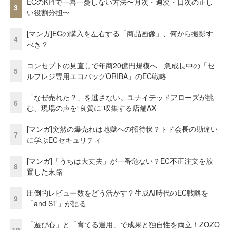
ECのKPIで一喜一憂しない方法〜月次・週次・日次の正し
3
い役割分担〜
[マンガ]ECの購入を左右する「商品画像」、何から撮影す
4
べき？
コンセプトの見直しで年商20億円規模へ 急成長中の「セ
5
ルフレジ専用エコバッグORIBA」のEC戦略
「なぜ売れた？」を逃さない。ユナイテッドアローズが挑
6
む、現場の声を“良質に”収集する店舗AX
[マンガ]突然の爆売れは地獄への招待状？トド会長の勘違い
7
に学ぶECセキュリティ
[マンガ]「うちは大丈夫」が一番危ない？EC不正注文を放
8
置した末路
圧倒的レビュー数をどう活かす？生成AI時代のEC戦略を
9
「and ST」が語る
「遊び心」と「育てる運用」で成果と独自性を両立！ZOZO
10