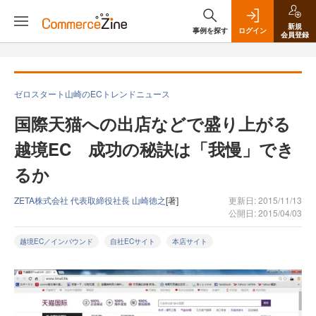
新規
事例を探す
ログイン
会員登録
ゼロスタート山崎のECトレンドニュース
国際天猫への出店などで盛り上がる
越境EC 成功の秘訣は「我慢」でき
るか
ZETA株式会社 代表取締役社長 山崎徳之
[著]
更新日: 2015/11/13
公開日: 2015/04/03
越境EC／インバウンド
自社ECサイト
本店サイト