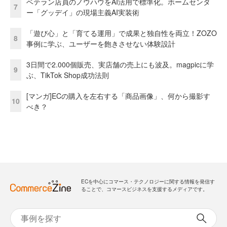
ベテラン店員のノウハウをAI活用で標準化。ホームセンタ
7
ー「グッデイ」の現場主義AI実装術
「遊び心」と「育てる運用」で成果と独自性を両立！ZOZO
8
事例に学ぶ、ユーザーを飽きさせない体験設計
3日間で2.000個販売、実店舗の売上にも波及。magpicに学
9
ぶ、TikTok Shop成功法則
[マンガ]ECの購入を左右する「商品画像」、何から撮影す
10
べき？
ECを中心にコマース・テクノロジーに関する情報を発信す
ることで、コマースビジネスを支援するメディアです。