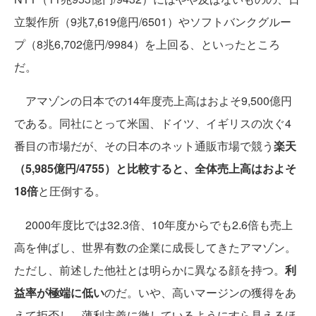
立製作所（9兆7,619億円/6501）やソフトバンクグルー
プ（8兆6,702億円/9984）を上回る、といったところ
だ。
アマゾンの日本での14年度売上高はおよそ9,500億円
である。同社にとって米国、ドイツ、イギリスの次ぐ4
番目の市場だが、その日本のネット通販市場で競う
楽天
（5,985億円/4755）と比較すると、全体売上高はおよそ
18倍
と圧倒する。
2000年度比では32.3倍、10年度からでも2.6倍も売上
高を伸ばし、世界有数の企業に成長してきたアマゾン。
ただし、前述した他社とは明らかに異なる顔を持つ。
利
益率が極端に低い
のだ。いや、高いマージンの獲得をあ
えて拒否し、薄利主義に徹しているようにすら見えるほ