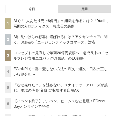
今日
月間
AIで「1人あたり売上8億円」の組織を作るには？「Yunth」
1
展開のAiロボティクス、急成長の裏側
AIに見つけられ顧客に選ばれるには？アクセンチュアに聞
2
く、3段階の「エージェンティックコマース」対応
コンセプトの見直しで年商20億円規模へ 急成長中の「セ
3
ルフレジ専用エコバッグORIBA」のEC戦略
ECのKPIで一喜一憂しない方法〜月次・週次・日次の正し
4
い役割分担〜
「なぜ売れた？」を逃さない。ユナイテッドアローズが挑
5
む、現場の声を“良質に”収集する店舗AX
【イベント終了】アルペン、ビームスなど登壇！ECzine
6
Dayオンラインで開催