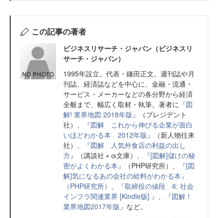
この記事の著者
ビジネスリサーチ・ジャパン（ビジネスリ
サーチ・ジャパン）
1995年設立。代表・鎌田正文。週刊誌や月
刊誌、経済誌などを中心に、金融・流通・
サービス・メーカーなどの各分野から経済
全般まで、幅広く取材・執筆。著者に
『図
解! 業界地図 2018年版』
（プレジデント
社）、
『図解 これから伸びる企業が面白
いほどわかる本 2012年版』
（新人物往来
社）、
『図解 人気外食店の利益の出し
方』
（講談社＋α文庫）、
『[図解]儲けの秘
密がよくわかる本』
（PHP研究所）、
『[図
解]気になるあの会社の給料がわかる本』
（PHP研究所）
、
『取締役の値段 6: 社会
インフラ関連業界 [Kindle版] 』
、
『図解！
業界地図2017年版』
など。