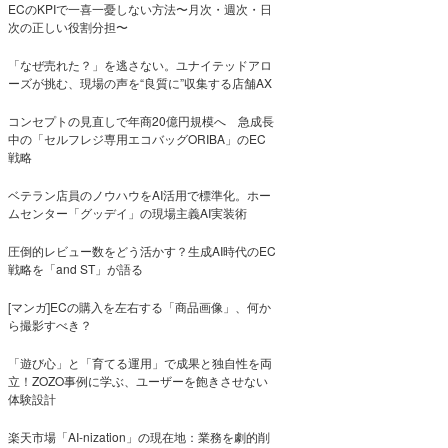
ECのKPIで一喜一憂しない方法〜月次・週次・日
次の正しい役割分担〜
「なぜ売れた？」を逃さない。ユナイテッドアロ
ーズが挑む、現場の声を“良質に”収集する店舗AX
コンセプトの見直しで年商20億円規模へ 急成長
中の「セルフレジ専用エコバッグORIBA」のEC
戦略
ベテラン店員のノウハウをAI活用で標準化。ホー
ムセンター「グッデイ」の現場主義AI実装術
圧倒的レビュー数をどう活かす？生成AI時代のEC
戦略を「and ST」が語る
[マンガ]ECの購入を左右する「商品画像」、何か
ら撮影すべき？
「遊び心」と「育てる運用」で成果と独自性を両
立！ZOZO事例に学ぶ、ユーザーを飽きさせない
体験設計
楽天市場「AI-nization」の現在地：業務を劇的削