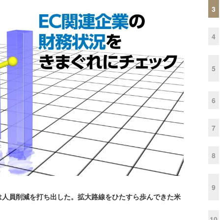
3
4
5
6
7
8
9
人員削減を打ち出した。拡大路線をひたすら歩んできた米
10