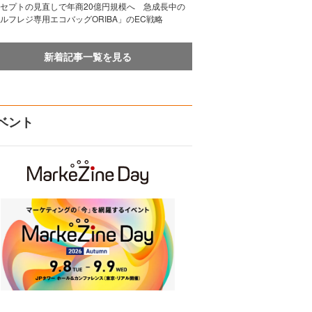
セプトの見直しで年商20億円規模へ 急成長中の
ルフレジ専用エコバッグORIBA」のEC戦略
新着記事一覧を見る
ベント