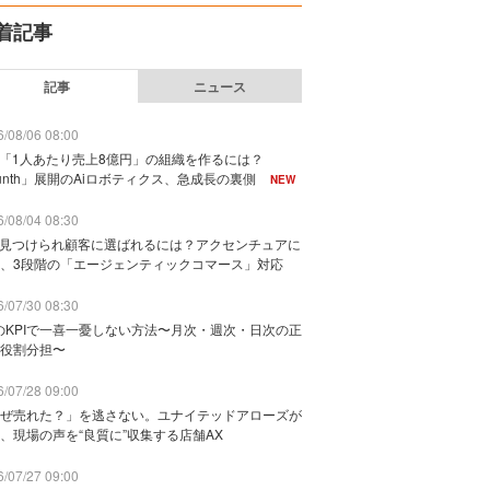
着記事
記事
ニュース
/08/06 08:00
で「1人あたり売上8億円」の組織を作るには？
unth」展開のAiロボティクス、急成長の裏側
NEW
/08/04 08:30
に見つけられ顧客に選ばれるには？アクセンチュアに
、3段階の「エージェンティックコマース」対応
/07/30 08:30
のKPIで一喜一憂しない方法〜月次・週次・日次の正
役割分担〜
/07/28 09:00
ぜ売れた？」を逃さない。ユナイテッドアローズが
、現場の声を“良質に”収集する店舗AX
/07/27 09:00