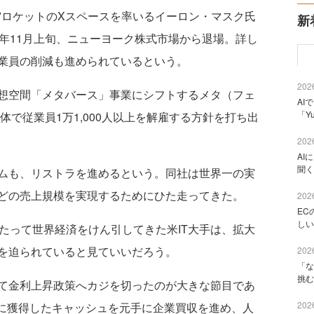
宙ロケットのXスペースを率いるイーロン・マスク氏
新
年11月上旬、ニューヨーク株式市場から退場。詳し
業員の削減も進められているという。
2026
想空間「メタバース」事業にシフトするメタ（フェ
AI
「Y
体で従業員1万1,000人以上を解雇する方針を打ち出
2026
AI
聞く
ムも、リストラを進めるという。同社は世界一の実
どの売上規模を実現するためにひた走ってきた。
2026
EC
しい
たって世界経済をけん引してきた米IT大手は、拡大
を迫られていると見ていいだろう。
2026
「な
挑む
て金利上昇政策へカジを切ったのが大きな節目であ
2026
景に獲得したキャッシュを元手に企業買収を進め、人