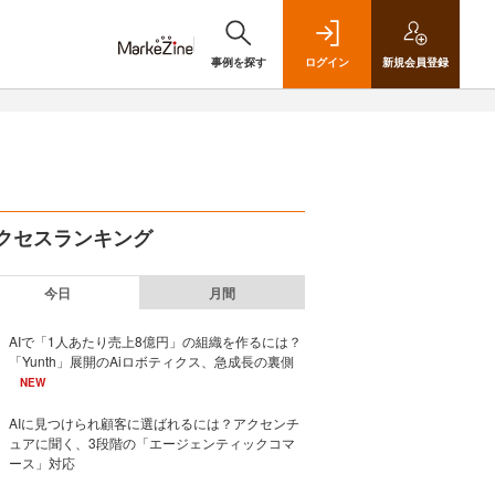
事例を探す
ログイン
新規
会員登録
クセスランキング
今日
月間
AIで「1人あたり売上8億円」の組織を作るには？
「Yunth」展開のAiロボティクス、急成長の裏側
NEW
AIに見つけられ顧客に選ばれるには？アクセンチ
ュアに聞く、3段階の「エージェンティックコマ
ース」対応