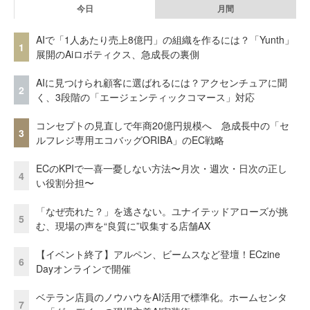
今日
月間
AIで「1人あたり売上8億円」の組織を作るには？「Yunth」
1
展開のAiロボティクス、急成長の裏側
AIに見つけられ顧客に選ばれるには？アクセンチュアに聞
2
く、3段階の「エージェンティックコマース」対応
コンセプトの見直しで年商20億円規模へ 急成長中の「セ
3
ルフレジ専用エコバッグORIBA」のEC戦略
ECのKPIで一喜一憂しない方法〜月次・週次・日次の正し
4
い役割分担〜
「なぜ売れた？」を逃さない。ユナイテッドアローズが挑
5
む、現場の声を“良質に”収集する店舗AX
【イベント終了】アルペン、ビームスなど登壇！ECzine
6
Dayオンラインで開催
ベテラン店員のノウハウをAI活用で標準化。ホームセンタ
7