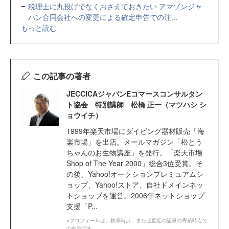
税理士に丸投げでなくおさえておきたい アマゾンジャ
パン合同会社への変更による確定申告での注...
もっと読む
この記事の著者
JECCICAジャパンEコマースコンサルタン
ト協会 特別講師 松橋 正一（マツハシ シ
ョウイチ）
1999年楽天市場にダイビング器材販売「海
楽市場」を出店。メールマガジン「松とう
ちゃんのお生物講座」を発行。「楽天市場
Shop of The Year 2000」総合3位受賞。そ
の後、Yahoo!オークションプレミュアムシ
ョップ、Yahoo!ストア、自社ドメインネッ
トショップを運営。2006年ネットショップ
支援「P...
※プロフィールは、執筆時点、または直近の記事の寄稿時点で
の内容です