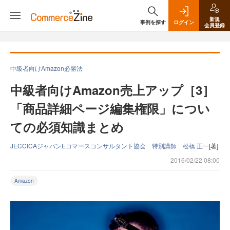
新規
事例を探す
ログイン
会員登録
中級者向けAmazon必勝法
中級者向けAmazon売上アップ［3］
「商品詳細ページ編集権限」につい
ての必須知識まとめ
JECCICAジャパンEコマースコンサルタント協会 特別講師 松橋 正一
[著]
2016/02/22 08:00
Amazon