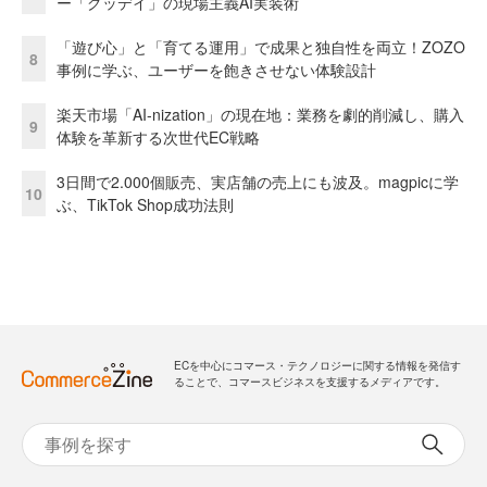
ー「グッデイ」の現場主義AI実装術
「遊び心」と「育てる運用」で成果と独自性を両立！ZOZO
8
事例に学ぶ、ユーザーを飽きさせない体験設計
楽天市場「AI-nization」の現在地：業務を劇的削減し、購入
9
体験を革新する次世代EC戦略
3日間で2.000個販売、実店舗の売上にも波及。magpicに学
10
ぶ、TikTok Shop成功法則
ECを中心にコマース・テクノロジーに関する情報を発信す
ることで、コマースビジネスを支援するメディアです。