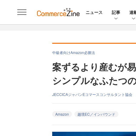
ニュース
記事
連
中級者向けAmazon必勝法
案ずるより産むが易し
シンプルなふたつ
JECCICAジャパンEコマースコンサルタント協会
Amazon
越境EC／インバウンド