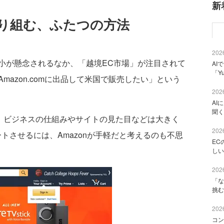
新
に取り組む、ふたつの方法
2026
が懸念されるなか、「越境EC市場」が注目されて
AI
「Y
azon.comに出品して米国で販売したい」という
2026
AI
聞く
り、ビジネスの仕組みやサイトの見た目などは大きく
2026
トさせるには、Amazonが手軽だと考えるのも不思
EC
しい
2026
「な
挑む
2026
コン