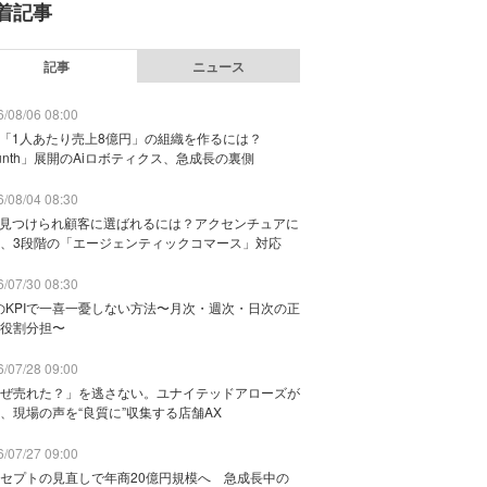
着記事
記事
ニュース
/08/06 08:00
で「1人あたり売上8億円」の組織を作るには？
unth」展開のAiロボティクス、急成長の裏側
/08/04 08:30
に見つけられ顧客に選ばれるには？アクセンチュアに
、3段階の「エージェンティックコマース」対応
/07/30 08:30
のKPIで一喜一憂しない方法〜月次・週次・日次の正
役割分担〜
/07/28 09:00
ぜ売れた？」を逃さない。ユナイテッドアローズが
、現場の声を“良質に”収集する店舗AX
/07/27 09:00
セプトの見直しで年商20億円規模へ 急成長中の