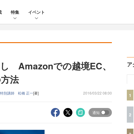
載
特集
イベント
 Amazonでの越境EC、
ア
の方法
 特別講師 松橋 正一
[著]
2016/03/22 08:00
1
通知
2
3