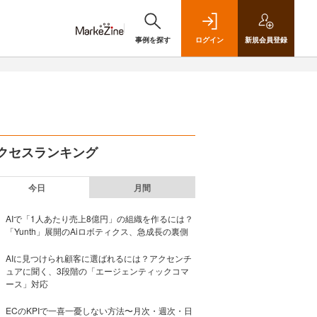
事例を探す
ログイン
新規
会員登録
クセスランキング
今日
月間
AIで「1人あたり売上8億円」の組織を作るには？
「Yunth」展開のAiロボティクス、急成長の裏側
AIに見つけられ顧客に選ばれるには？アクセンチ
ュアに聞く、3段階の「エージェンティックコマ
ース」対応
ECのKPIで一喜一憂しない方法〜月次・週次・日