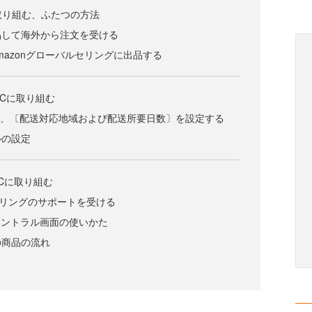
に取り組む、ふたつの方法
jpに出品して海外から注文を受ける
などAmazonグローバルセリングに出品する
越境ECに取り組む
し、〔配送対応地域および配送所要日数〕を設定する
ルの設定
境ECに取り組む
ルセリングのサポートを受ける
ラーセントラル画面の使いかた
の商品の流れ