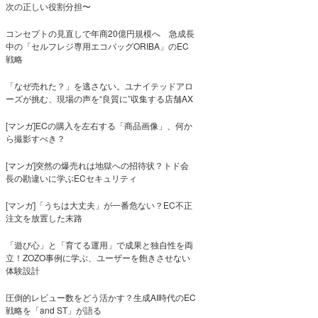
次の正しい役割分担〜
コンセプトの見直しで年商20億円規模へ 急成長
中の「セルフレジ専用エコバッグORIBA」のEC
戦略
「なぜ売れた？」を逃さない。ユナイテッドアロ
ーズが挑む、現場の声を“良質に”収集する店舗AX
[マンガ]ECの購入を左右する「商品画像」、何か
ら撮影すべき？
[マンガ]突然の爆売れは地獄への招待状？トド会
長の勘違いに学ぶECセキュリティ
[マンガ]「うちは大丈夫」が一番危ない？EC不正
注文を放置した末路
「遊び心」と「育てる運用」で成果と独自性を両
立！ZOZO事例に学ぶ、ユーザーを飽きさせない
体験設計
圧倒的レビュー数をどう活かす？生成AI時代のEC
戦略を「and ST」が語る