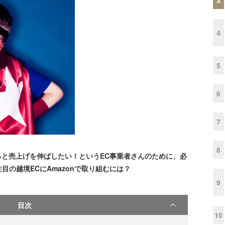
4
5
6
7
8
もっと売上げを伸ばしたい！というEC事業者さんのために、必
の越境ECにAmazonで取り組むには？
9
目次
10