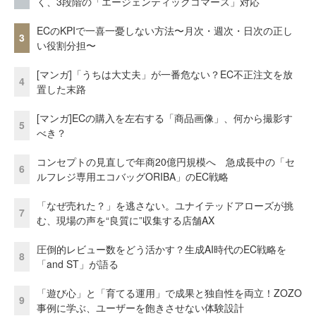
く、3段階の「エージェンティックコマース」対応
ECのKPIで一喜一憂しない方法〜月次・週次・日次の正し
3
い役割分担〜
[マンガ]「うちは大丈夫」が一番危ない？EC不正注文を放
4
置した末路
[マンガ]ECの購入を左右する「商品画像」、何から撮影す
5
べき？
コンセプトの見直しで年商20億円規模へ 急成長中の「セ
6
ルフレジ専用エコバッグORIBA」のEC戦略
「なぜ売れた？」を逃さない。ユナイテッドアローズが挑
7
む、現場の声を“良質に”収集する店舗AX
圧倒的レビュー数をどう活かす？生成AI時代のEC戦略を
8
「and ST」が語る
「遊び心」と「育てる運用」で成果と独自性を両立！ZOZO
9
事例に学ぶ、ユーザーを飽きさせない体験設計