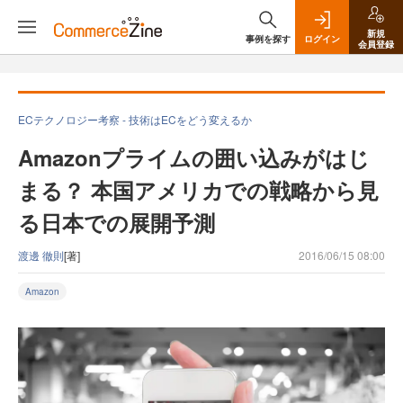
新規
事例を探す
ログイン
会員登録
ECテクノロジー考察 - 技術はECをどう変えるか
Amazonプライムの囲い込みがはじ
まる？ 本国アメリカでの戦略から見
る日本での展開予測
渡邊 徹則
[著]
2016/06/15 08:00
Amazon