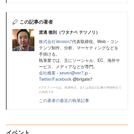
この記事の著者
渡邊 徹則（ワタナベ テツノリ）
株式会社Version7
代表取締役。Web・コン
テンツ制作、分析、マーケティングなどを
手掛ける。
執筆業では、主にソーシャル、EC、海外サ
ービス、メディアなどが専門。
会社概要
-
seven@ver7.jp
-
Twitter
/
Facebook
@brigate7
※プロフィールは、執筆時点、または直近の記事の寄稿時点で
の内容です
この著者の最近の執筆記事
イベント