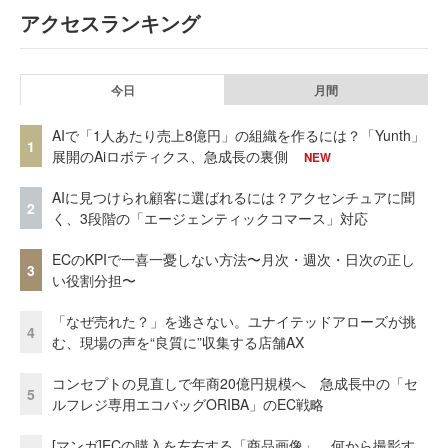
アクセスランキング
今日
月間
AIで「1人あたり売上8億円」の組織を作るには？「Yunth」
1
展開のAiロボティクス、急成長の裏側
NEW
AIに見つけられ顧客に選ばれるには？アクセンチュアに聞
2
く、3段階の「エージェンティックコマース」対応
ECのKPIで一喜一憂しない方法〜月次・週次・日次の正し
3
い役割分担〜
「なぜ売れた？」を逃さない。ユナイテッドアローズが挑
4
む、現場の声を“良質に”収集する店舗AX
コンセプトの見直しで年商20億円規模へ 急成長中の「セ
5
ルフレジ専用エコバッグORIBA」のEC戦略
[マンガ]ECの購入を左右する「商品画像」、何から撮影す