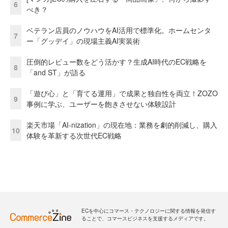
6
べき？
ベテラン店員のノウハウをAI活用で標準化。ホームセンタ
7
ー「グッデイ」の現場主義AI実装術
圧倒的レビュー数をどう活かす？生成AI時代のEC戦略を
8
「and ST」が語る
「遊び心」と「育てる運用」で成果と独自性を両立！ZOZO
9
事例に学ぶ、ユーザーを飽きさせない体験設計
楽天市場「AI-nization」の現在地：業務を劇的削減し、購入
10
体験を革新する次世代EC戦略
ECを中心にコマース・テクノロジーに関する情報を発信す
ることで、コマースビジネスを支援するメディアです。