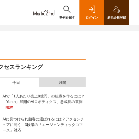
事例を探す
ログイン
新規
会員登録
クセスランキング
今日
月間
AIで「1人あたり売上8億円」の組織を作るには？
「Yunth」展開のAiロボティクス、急成長の裏側
NEW
AIに見つけられ顧客に選ばれるには？アクセンチ
ュアに聞く、3段階の「エージェンティックコマ
ース」対応