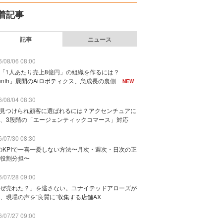
着記事
記事
ニュース
/08/06 08:00
で「1人あたり売上8億円」の組織を作るには？
unth」展開のAiロボティクス、急成長の裏側
NEW
/08/04 08:30
に見つけられ顧客に選ばれるには？アクセンチュアに
、3段階の「エージェンティックコマース」対応
/07/30 08:30
のKPIで一喜一憂しない方法〜月次・週次・日次の正
役割分担〜
/07/28 09:00
ぜ売れた？」を逃さない。ユナイテッドアローズが
、現場の声を“良質に”収集する店舗AX
/07/27 09:00