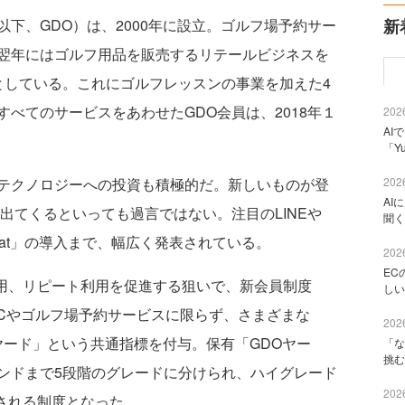
下、GDO）は、2000年に設立。ゴルフ場予約サー
新
翌年にはゴルフ用品を販売するリテールビジネスを
としている。これにゴルフレッスンの事業を加えた4
べてのサービスをあわせたGDO会員は、2018年１
2026
AI
「Y
テクノロジーへの投資も積極的だ。新しいものが登
2026
AI
出てくるといっても過言ではない。注目のLINEや
聞く
Chat」の導入まで、幅広く発表されている。
2026
EC
利用、リピート利用を促進する狙いで、新会員制度
しい
ECやゴルフ場予約サービスに限らず、さまざまな
2026
ヤード」という共通指標を付与。保有「GDOヤー
「な
挑む
ンドまで5段階のグレードに分けられ、ハイグレード
2026
遇される制度となった。