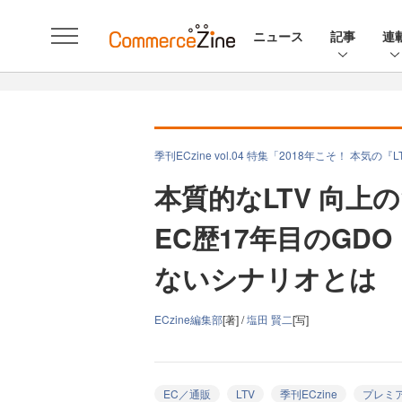
ニュース
記事
連
季刊ECzine vol.04 特集「2018年こそ！ 本気
本質的なLTV 向上
EC歴17年目のGD
ないシナリオとは
ECzine編集部
[著] /
塩田 賢二
[写]
EC／通販
LTV
季刊ECzine
プレミ