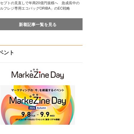
セプトの見直しで年商20億円規模へ 急成長中の
ルフレジ専用エコバッグORIBA」のEC戦略
新着記事一覧を見る
ベント