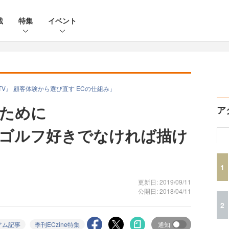
載
特集
イベント
の『LTV』 顧客体験から選び直す ECの仕組み」
のために
ア
O ゴルフ好きでなければ描け
1
更新日: 2019/09/11
公開日: 2018/04/11
2
アム記事
季刊ECzine特集
通知