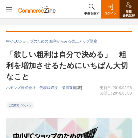
新規
事例を探す
ログイン
会員登録
中小ECショップのための 粗利からみる売上アップ講座
「欲しい粗利は自分で決める」 粗
利を増加させるためにいちばん大切
なこと
ハモンズ株式会社 代表取締役 瀬川直寛
[著]
更新日: 2019/02/06
公開日: 2018/05/08
EC運営ノウハウ