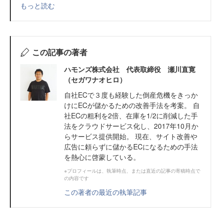
もっと読む
この記事の著者
ハモンズ株式会社 代表取締役 瀬川直寛
（セガワナオヒロ）
自社ECで３度も経験した倒産危機をきっか
けにECが儲かるための改善手法を考案。 自
社ECの粗利を2倍、在庫を1/2に削減した手
法をクラウドサービス化し、2017年10月か
らサービス提供開始。 現在、サイト改善や
広告に頼らずに儲かるECになるための手法
を熱心に啓蒙している。
※プロフィールは、執筆時点、または直近の記事の寄稿時点で
の内容です
この著者の最近の執筆記事