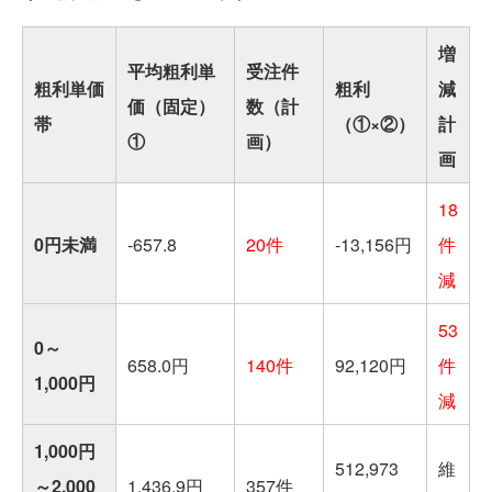
増
平均粗利単
受注件
粗利単価
粗利
減
価（固定）
数（計
帯
（①×②）
計
①
画）
画
18
0円未満
-657.8
20件
-13,156円
件
減
53
0～
658.0円
140件
92,120円
件
1,000円
減
1,000円
512,973
維
～2,000
1,436.9円
357件