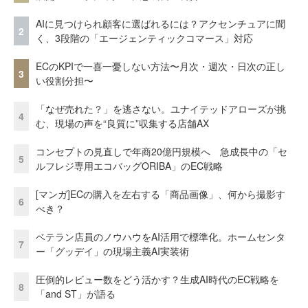
AIに見つけられ顧客に選ばれるには？アクセンチュアに聞
2
く、3段階の「エージェンティックコマース」対応
ECのKPIで一喜一憂しない方法〜月次・週次・日次の正し
3
い役割分担〜
「なぜ売れた？」を逃さない。ユナイテッドアローズが挑
4
む、現場の声を“良質に”収集する店舗AX
コンセプトの見直しで年商20億円規模へ 急成長中の「セ
5
ルフレジ専用エコバッグORIBA」のEC戦略
[マンガ]ECの購入を左右する「商品画像」、何から撮影す
6
べき？
ベテラン店員のノウハウをAI活用で標準化。ホームセンタ
7
ー「グッデイ」の現場主義AI実装術
圧倒的レビュー数をどう活かす？生成AI時代のEC戦略を
8
「and ST」が語る