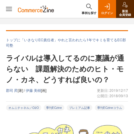
新規
事例を探す
ログイン
会員登録
トップに「いきなりEC責任者」やれと言われたら1年でキミを育てるEC郡
司塾
ライバルは導入してるのに稟議が通
らない 課題解決のためのヒト・モ
ノ・カネ、どうすれば良いの？
郡司 昇
[著] /
伊藤 美樹
[画]
更新日: 2019/12/17
公開日: 2018/09/13
オムニチャネル／O2O
季刊ECzine
プレミアム記事
季刊ECzineコラム