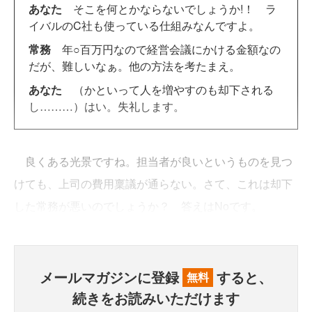
あなた
そこを何とかならないでしょうか!！ ラ
イバルのC社も使っている仕組みなんですよ。
常務
年○百万円なので経営会議にかける金額なの
だが、難しいなぁ。他の方法を考たまえ。
あなた
（かといって人を増やすのも却下される
し………）はい。失礼します。
良くある光景ですね。担当者が良いというものを見つ
けても、上司の費用稟議が通らない。さて、これは却下
した常務が悪いのでしょうか？ 答えはNoです。
メールマガジンに登録
すると、
無料
続きをお読みいただけます