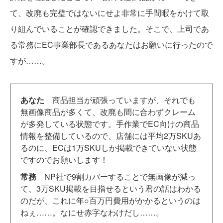
て、改廃も完璧ではないにせよ非常に手間暇をかけて取
り組んでいることが確認できました。そこで、上司であ
る常務にEC事業部長であるあなたはお願いに行ったので
すが……。
あなた
商品担当が頑張っていますが、それでも
無画像商品が多くて、改廃も間に合わずクレーム
が多発している状態です。手作業でEC向けの商品
情報を整備しているので、店舗には平均2万SKUあ
るのに、ECは1万SKUしか掲載できていない状態
ですのでお願いします！
常務
NP社で9割カバーすることで無画像が減っ
て、3万SKU掲載を目指せるという君の話はわかる
のだが、これに年○百万円費用がかかるというのは
ねぇ……。なにせ赤字なわけだし……。