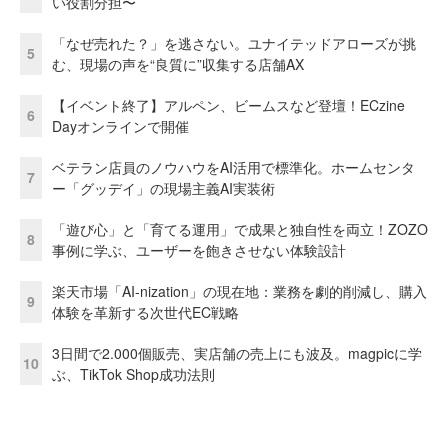
い役割分担〜
「なぜ売れた？」を逃さない。ユナイテッドアローズが挑
5
む、現場の声を“良質に”収集する店舗AX
【イベント終了】アルペン、ビームスなど登壇！ECzine
6
Dayオンラインで開催
ベテラン店員のノウハウをAI活用で標準化。ホームセンタ
7
ー「グッデイ」の現場主義AI実装術
「遊び心」と「育てる運用」で成果と独自性を両立！ZOZO
8
事例に学ぶ、ユーザーを飽きさせない体験設計
楽天市場「AI-nization」の現在地：業務を劇的削減し、購入
9
体験を革新する次世代EC戦略
3日間で2.000個販売、実店舗の売上にも波及。magpicに学
10
ぶ、TikTok Shop成功法則