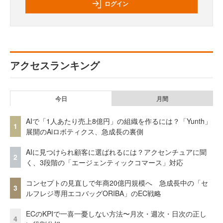
ログイン
アクセスランキング
今日
月間
AIで「1人あたり売上8億円」の組織を作るには？「Yunth」
1
展開のAiロボティクス、急成長の裏側
AIに見つけられ顧客に選ばれるには？アクセンチュアに聞
2
く、3段階の「エージェンティックコマース」対応
コンセプトの見直しで年商20億円規模へ 急成長中の「セ
3
ルフレジ専用エコバッグORIBA」のEC戦略
ECのKPIで一喜一憂しない方法〜月次・週次・日次の正し
4