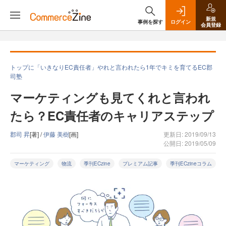
新規
事例を探す
ログイン
会員登録
トップに「いきなりEC責任者」やれと言われたら1年でキミを育てるEC郡
司塾
マーケティングも見てくれと言われ
たら？EC責任者のキャリアステップ
郡司 昇
[著] /
伊藤 美樹
[画]
更新日: 2019/09/13
公開日: 2019/05/09
マーケティング
物流
季刊ECzine
プレミアム記事
季刊ECzineコラム