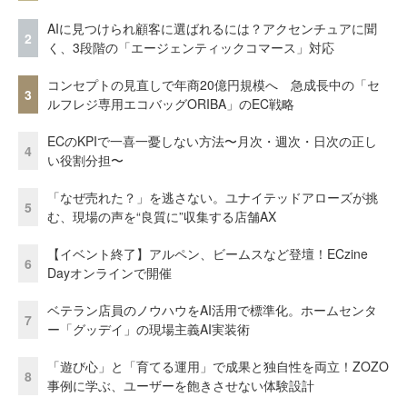
AIに見つけられ顧客に選ばれるには？アクセンチュアに聞
2
く、3段階の「エージェンティックコマース」対応
コンセプトの見直しで年商20億円規模へ 急成長中の「セ
3
ルフレジ専用エコバッグORIBA」のEC戦略
ECのKPIで一喜一憂しない方法〜月次・週次・日次の正し
4
い役割分担〜
「なぜ売れた？」を逃さない。ユナイテッドアローズが挑
5
む、現場の声を“良質に”収集する店舗AX
【イベント終了】アルペン、ビームスなど登壇！ECzine
6
Dayオンラインで開催
ベテラン店員のノウハウをAI活用で標準化。ホームセンタ
7
ー「グッデイ」の現場主義AI実装術
「遊び心」と「育てる運用」で成果と独自性を両立！ZOZO
8
事例に学ぶ、ユーザーを飽きさせない体験設計