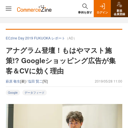
新規
事例を探す
ログイン
会員登録
ECzine Day 2019 FUKUOKA レポート
（AD）
アナグラム登壇！もはやマスト施
策!? Googleショッピング広告が集
客＆CVに効く理由
萩原 敬生
[著] /
塩田 賢二
[写]
2019/05/28 11:00
Google
データフィード