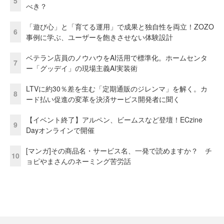
5
べき？
「遊び心」と「育てる運用」で成果と独自性を両立！ZOZO
6
事例に学ぶ、ユーザーを飽きさせない体験設計
ベテラン店員のノウハウをAI活用で標準化。ホームセンタ
7
ー「グッデイ」の現場主義AI実装術
LTVに約30％差を生む「定期通販のジレンマ」を解く。カ
8
ード払い促進の変革を決済サービス開発者に聞く
【イベント終了】アルペン、ビームスなど登壇！ECzine
9
Dayオンラインで開催
[マンガ]その商品名・サービス名、一発で読めますか？ チ
10
ョピやまさんのネーミング苦労話