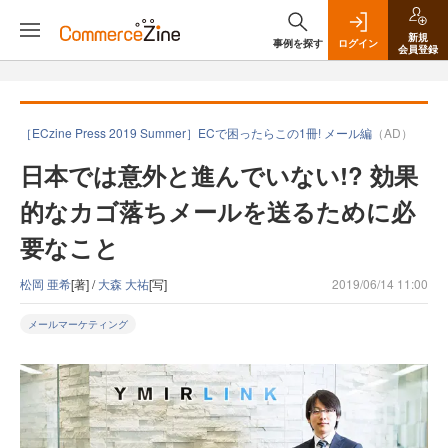
新規
事例を探す
ログイン
会員登録
［ECzine Press 2019 Summer］ECで困ったらこの1冊! メール編
（AD）
日本では意外と進んでいない!? 効果
的なカゴ落ちメールを送るために必
要なこと
松岡 亜希
[著] /
大森 大祐
[写]
2019/06/14 11:00
メールマーケティング