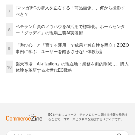
[マンガ]ECの購入を左右する「商品画像」、何から撮影す
7
べき？
ベテラン店員のノウハウをAI活用で標準化。ホームセンタ
8
ー「グッデイ」の現場主義AI実装術
「遊び心」と「育てる運用」で成果と独自性を両立！ZOZO
9
事例に学ぶ、ユーザーを飽きさせない体験設計
楽天市場「AI-nization」の現在地：業務を劇的削減し、購入
10
体験を革新する次世代EC戦略
ECを中心にコマース・テクノロジーに関する情報を発信す
ることで、コマースビジネスを支援するメディアです。