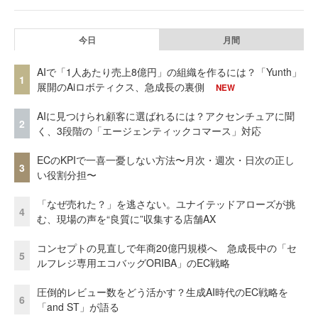
今日
月間
AIで「1人あたり売上8億円」の組織を作るには？「Yunth」
1
展開のAiロボティクス、急成長の裏側
NEW
AIに見つけられ顧客に選ばれるには？アクセンチュアに聞
2
く、3段階の「エージェンティックコマース」対応
ECのKPIで一喜一憂しない方法〜月次・週次・日次の正し
3
い役割分担〜
「なぜ売れた？」を逃さない。ユナイテッドアローズが挑
4
む、現場の声を“良質に”収集する店舗AX
コンセプトの見直しで年商20億円規模へ 急成長中の「セ
5
ルフレジ専用エコバッグORIBA」のEC戦略
圧倒的レビュー数をどう活かす？生成AI時代のEC戦略を
6
「and ST」が語る