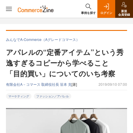
新規
事例を探す
ログイン
会員登録
みんなでA-Commerce（Aグレードコマース）
アパレルの“定番アイテム”という秀
逸すぎるコピーから学べること
「目的買い」についてのいち考察
有限会社A－コマース 取締役社長 笹本 克
[著]
2019/09/10 07:00
マーケティング
ファッション／アパレル