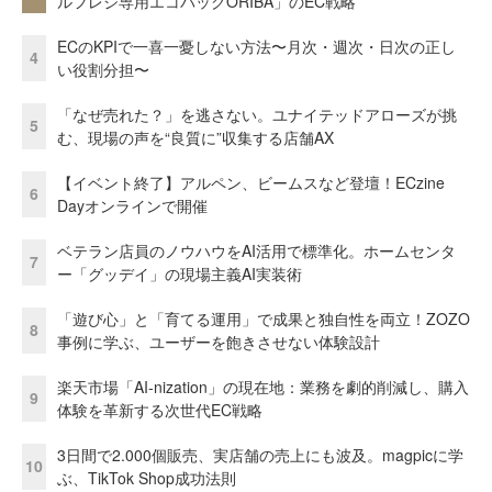
ルフレジ専用エコバッグORIBA」のEC戦略
ECのKPIで一喜一憂しない方法〜月次・週次・日次の正し
4
い役割分担〜
「なぜ売れた？」を逃さない。ユナイテッドアローズが挑
5
む、現場の声を“良質に”収集する店舗AX
【イベント終了】アルペン、ビームスなど登壇！ECzine
6
Dayオンラインで開催
ベテラン店員のノウハウをAI活用で標準化。ホームセンタ
7
ー「グッデイ」の現場主義AI実装術
「遊び心」と「育てる運用」で成果と独自性を両立！ZOZO
8
事例に学ぶ、ユーザーを飽きさせない体験設計
楽天市場「AI-nization」の現在地：業務を劇的削減し、購入
9
体験を革新する次世代EC戦略
3日間で2.000個販売、実店舗の売上にも波及。magpicに学
10
ぶ、TikTok Shop成功法則