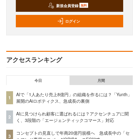
新規会員登録
無料
ログイン
アクセスランキング
今日
月間
AIで「1人あたり売上8億円」の組織を作るには？「Yunth」
1
展開のAiロボティクス、急成長の裏側
AIに見つけられ顧客に選ばれるには？アクセンチュアに聞
2
く、3段階の「エージェンティックコマース」対応
コンセプトの見直しで年商20億円規模へ 急成長中の「セ
3