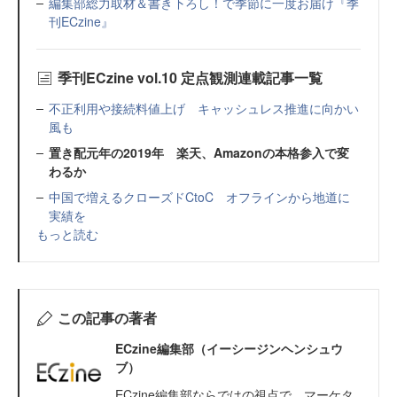
編集部総力取材＆書き下ろし！で季節に一度お届け『季
刊ECzine』
季刊ECzine vol.10 定点観測連載記事一覧
不正利用や接続料値上げ キャッシュレス推進に向かい
風も
置き配元年の2019年 楽天、Amazonの本格参入で変
わるか
中国で増えるクローズドCtoC オフラインから地道に
実績を
もっと読む
この記事の著者
ECzine編集部（イーシージンヘンシュウ
ブ）
ECzine編集部ならではの視点で、マーケタ