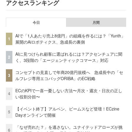
アクセスランキング
今日
月間
AIで「1人あたり売上8億円」の組織を作るには？「Yunth」
1
展開のAiロボティクス、急成長の裏側
AIに見つけられ顧客に選ばれるには？アクセンチュアに聞
2
く、3段階の「エージェンティックコマース」対応
コンセプトの見直しで年商20億円規模へ 急成長中の「セ
3
ルフレジ専用エコバッグORIBA」のEC戦略
ECのKPIで一喜一憂しない方法〜月次・週次・日次の正し
4
い役割分担〜
【イベント終了】アルペン、ビームスなど登壇！ECzine
5
Dayオンラインで開催
「なぜ売れた？」を逃さない。ユナイテッドアローズが挑
6