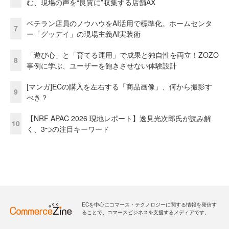
む、現場の声を“良質に”収集する店舗AX
ベテラン店員のノウハウをAI活用で標準化。ホームセンタ
7
ー「グッデイ」の現場主義AI実装術
「遊び心」と「育てる運用」で成果と独自性を両立！ZOZO
8
事例に学ぶ、ユーザーを飽きさせない体験設計
[マンガ]ECの購入を左右する「商品画像」、何から撮影す
9
べき？
【NRF APAC 2026 現地レポート】逸見光次郎氏が読み解
10
く、3つの注目キーワード
ECを中心にコマース・テクノロジーに関する情報を発信す
ることで、コマースビジネスを支援するメディアです。