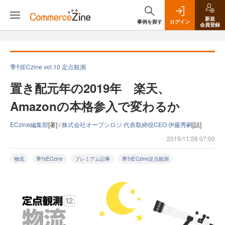
新規
事例を探す
ログイン
会員登録
季刊ECzine vol.10 定点観測
置き配元年の2019年 楽天、
Amazonの本格参入で変わるか
ECzine編集部
[著] /
株式会社オープンロジ 代表取締役CEO 伊藤秀嗣
[話]
2019/11/28 07:00
物流
季刊ECzine
プレミアム記事
季刊ECzine定点観測