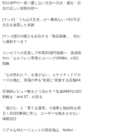
ECのKPIで一喜一憂しない方法〜月次・週次・日
次の正しい役割分担〜
[マンガ]「うちは大丈夫」が一番危ない？EC不正
注文を放置した末路
[マンガ]ECの購入を左右する「商品画像」、何か
ら撮影すべき？
コンセプトの見直しで年商20億円規模へ 急成長
中の「セルフレジ専用エコバッグORIBA」のEC
戦略
「なぜ売れた？」を逃さない。ユナイテッドアロ
ーズが挑む、現場の声を“良質に”収集する店舗AX
圧倒的レビュー数をどう活かす？生成AI時代のEC
戦略を「and ST」が語る
「遊び心」と「育てる運用」で成果と独自性を両
立！ZOZO事例に学ぶ、ユーザーを飽きさせない
体験設計
リアルなAIエージェントの現在地は Notion・