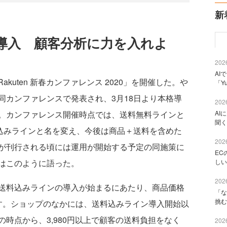
新
導入 顧客分析に力を入れよ
2026
AI
akuten 新春カンファレンス 2020」を開催した。や
「Y
同カンファレンスで発表され、3月18日より本格導
2026
AI
。カンファレンス開催時点では、送料無料ラインと
聞く
料込みラインと名を変え、今後は商品＋送料を含めた
2026
が刊行される頃には運用が開始する予定の同施策に
EC
しい
はこのように語った。
2026
送料込みラインの導入が始まるにあたり、商品価格
「な
挑む
す。ショップのなかには、送料込みライン導入開始以
時点から、3,980円以上で顧客の送料負担をなく
2026