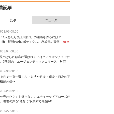
着記事
記事
ニュース
/08/06 08:00
で「1人あたり売上8億円」の組織を作るには？
unth」展開のAiロボティクス、急成長の裏側
NEW
/08/04 08:30
に見つけられ顧客に選ばれるには？アクセンチュアに
、3段階の「エージェンティックコマース」対応
/07/30 08:30
のKPIで一喜一憂しない方法〜月次・週次・日次の正
役割分担〜
/07/28 09:00
ぜ売れた？」を逃さない。ユナイテッドアローズが
、現場の声を“良質に”収集する店舗AX
/07/27 09:00