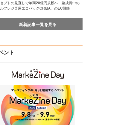
セプトの見直しで年商20億円規模へ 急成長中の
ルフレジ専用エコバッグORIBA」のEC戦略
新着記事一覧を見る
ベント