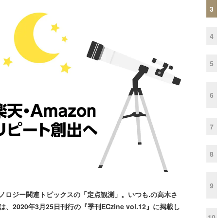
3
4
5
6
7
8
9
ノロジー関連トピックスの「定点観測」。いつも.の高木さ
020年3月25日刊行の『季刊ECzine vol.12』に掲載し
10