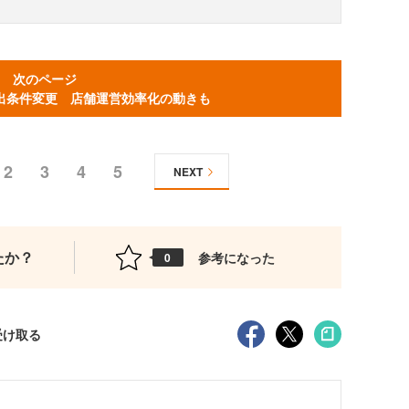
次のページ
出条件変更 店舗運営効率化の動きも
2
3
4
5
NEXT
たか？
参考になった
0
受け取る