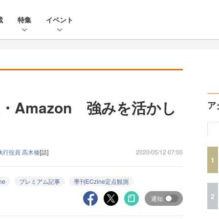
載
特集
イベント
・Amazon 強みを活かし
ア
執行役員 高木修
[話]
2020/05/12 07:00
1
ne
プレミアム記事
季刊ECzine定点観測
2
通知