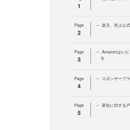
1
Page
楽天、売上公
2
Page
Amazonは
3
を
Page
スポンサーブ
4
Page
変化に対する
5