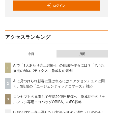
ログイン
アクセスランキング
今日
月間
AIで「1人あたり売上8億円」の組織を作るには？「Yunth」
1
展開のAiロボティクス、急成長の裏側
AIに見つけられ顧客に選ばれるには？アクセンチュアに聞
2
く、3段階の「エージェンティックコマース」対応
コンセプトの見直しで年商20億円規模へ 急成長中の「セ
3
ルフレジ専用エコバッグORIBA」のEC戦略
ECのKPIで一喜一憂しない方法〜月次・週次・日次の正し