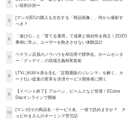
4
い役割分担〜
[マンガ]ECの購入を左右する「商品画像」、何から撮影す
5
べき？
「遊び心」と「育てる運用」で成果と独自性を両立！ZOZO
6
事例に学ぶ、ユーザーを飽きさせない体験設計
ベテラン店員のノウハウをAI活用で標準化。ホームセンタ
7
ー「グッデイ」の現場主義AI実装術
LTVに約30％差を生む「定期通販のジレンマ」を解く。カ
8
ード払い促進の変革を決済サービス開発者に聞く
【イベント終了】アルペン、ビームスなど登壇！ECzine
9
Dayオンラインで開催
[マンガ]その商品名・サービス名、一発で読めますか？ チ
10
ョピやまさんのネーミング苦労話