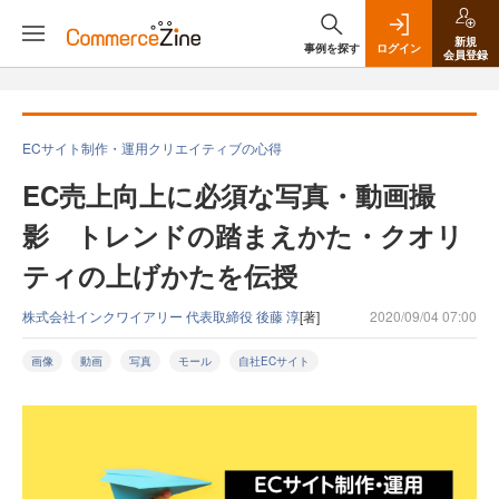
新規
事例を探す
ログイン
会員登録
ECサイト制作・運用クリエイティブの心得
EC売上向上に必須な写真・動画撮
影 トレンドの踏まえかた・クオリ
ティの上げかたを伝授
株式会社インクワイアリー 代表取締役 後藤 淳
[著]
2020/09/04 07:00
画像
動画
写真
モール
自社ECサイト