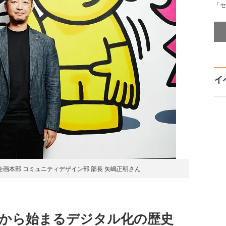
「セ
イ
企画本部 コミュニティデザイン部 部長 矢嶋正明さん
店から始まるデジタル化の歴史