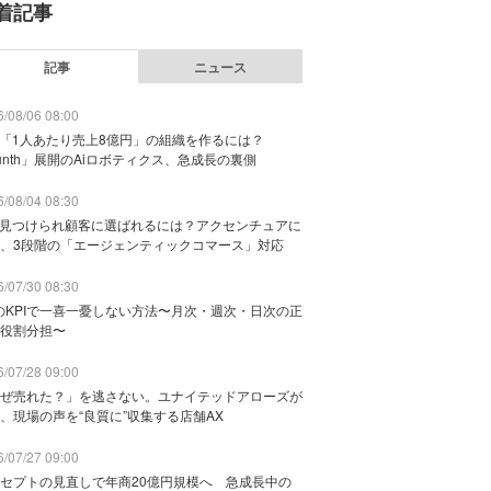
着記事
記事
ニュース
/08/06 08:00
で「1人あたり売上8億円」の組織を作るには？
unth」展開のAiロボティクス、急成長の裏側
/08/04 08:30
に見つけられ顧客に選ばれるには？アクセンチュアに
、3段階の「エージェンティックコマース」対応
/07/30 08:30
のKPIで一喜一憂しない方法〜月次・週次・日次の正
役割分担〜
/07/28 09:00
ぜ売れた？」を逃さない。ユナイテッドアローズが
、現場の声を“良質に”収集する店舗AX
/07/27 09:00
セプトの見直しで年商20億円規模へ 急成長中の