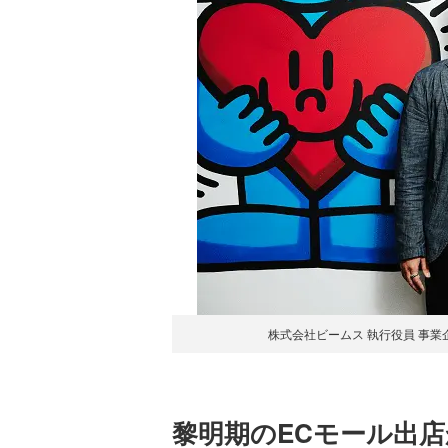
株式会社ビームス 執行役員 事業
黎明期のECモール出