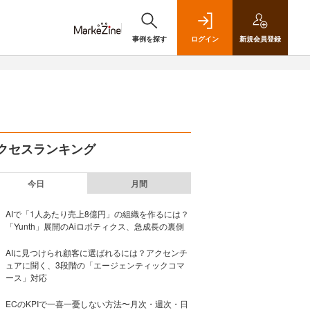
事例を探す
ログイン
新規
会員登録
クセスランキング
今日
月間
AIで「1人あたり売上8億円」の組織を作るには？
「Yunth」展開のAiロボティクス、急成長の裏側
AIに見つけられ顧客に選ばれるには？アクセンチ
ュアに聞く、3段階の「エージェンティックコマ
ース」対応
ECのKPIで一喜一憂しない方法〜月次・週次・日