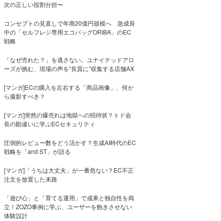
次の正しい役割分担〜
コンセプトの見直しで年商20億円規模へ 急成長
中の「セルフレジ専用エコバッグORIBA」のEC
戦略
「なぜ売れた？」を逃さない。ユナイテッドアロ
ーズが挑む、現場の声を“良質に”収集する店舗AX
[マンガ]ECの購入を左右する「商品画像」、何か
ら撮影すべき？
[マンガ]突然の爆売れは地獄への招待状？トド会
長の勘違いに学ぶECセキュリティ
圧倒的レビュー数をどう活かす？生成AI時代のEC
戦略を「and ST」が語る
[マンガ]「うちは大丈夫」が一番危ない？EC不正
注文を放置した末路
「遊び心」と「育てる運用」で成果と独自性を両
立！ZOZO事例に学ぶ、ユーザーを飽きさせない
体験設計