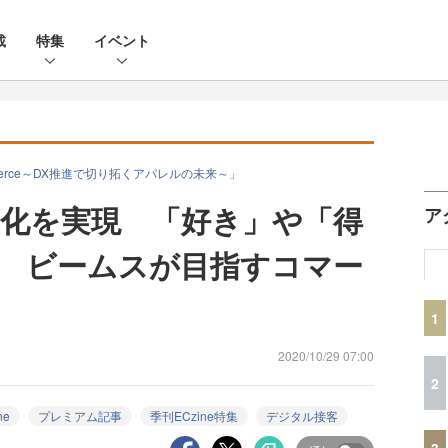
載
特集
イベント
on Commerce～DX推進で切り拓くアパレルの未来～」
化を実現 「好き」や「得
ア
 ビームスが目指すコマー
1
2020/10/29 07:00
2
ne
プレミアム記事
季刊ECzine特集
デジタル接客
3