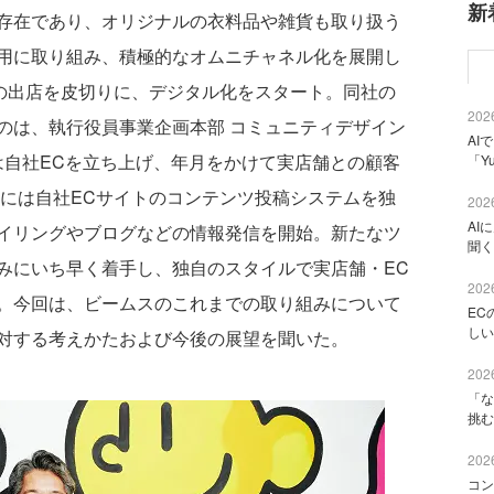
新
存在であり、オリジナルの衣料品や雑貨も取り扱う
用に取り組み、積極的なオムニチャネル化を展開し
への出店を皮切りに、デジタル化をスタート。同社の
2026
のは、執行役員事業企画本部 コミュニティデザイン
AI
には自社ECを立ち上げ、年月をかけて実店舗との顧客
「Y
年には自社ECサイトのコンテンツ投稿システムを独
2026
AI
イリングやブログなどの情報発信を開始。新たなツ
聞く
みにいち早く着手し、独自のスタイルで実店舗・EC
2026
。今回は、ビームスのこれまでの取り組みについて
EC
しい
対する考えかたおよび今後の展望を聞いた。
2026
「な
挑む
2026
コン