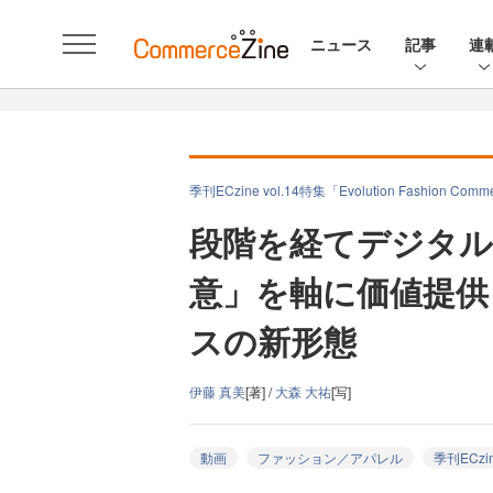
ニュース
記事
連
季刊ECzine vol.14特集「Evolution Fashi
段階を経てデジタル
意」を軸に価値提供
スの新形態
伊藤 真美
[著] /
大森 大祐
[写]
動画
ファッション／アパレル
季刊ECzi