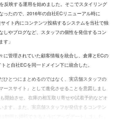
rの画像を反映する運用を始めました。そこでスタイリング
ったので、2016年の自社ECリニューアル時に
が直接サイト内にコンテンツ投稿するシステムを当社で独
なしやブログなど、スタッフの個性を発信するコン
ます」
々に管理されていた顧客情報を統合し、倉庫とECの
イトと自社ECを同一ドメイン下に統合した。
だひとつにまとめるのではなく、実店舗スタッフの
マースサイト』として進化させることを意図しまし
動も開始させ、在庫の相互取り寄せや試着予約などオ
います。また、実店舗スタッフが発信するコンテン
には動画も掲載できるようにアップデートしました」