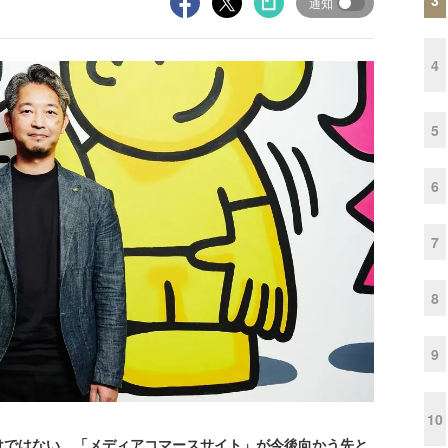
通知
4
5
6
7
8
9
10
ではない。「メディアコマースサイト」が今後向かう先と