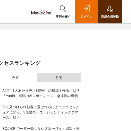
事例を探す
ログイン
新規
会員登録
クセスランキング
今日
月間
AIで「1人あたり売上8億円」の組織を作るには？
「Yunth」展開のAiロボティクス、急成長の裏側
AIに見つけられ顧客に選ばれるには？アクセンチ
ュアに聞く、3段階の「エージェンティックコマ
ース」対応
ECのKPIで一喜一憂しない方法〜月次・週次・日