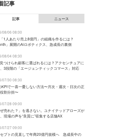
着記事
記事
ニュース
/08/06 08:00
で「1人あたり売上8億円」の組織を作るには？
unth」展開のAiロボティクス、急成長の裏側
/08/04 08:30
に見つけられ顧客に選ばれるには？アクセンチュアに
、3段階の「エージェンティックコマース」対応
/07/30 08:30
のKPIで一喜一憂しない方法〜月次・週次・日次の正
役割分担〜
/07/28 09:00
ぜ売れた？」を逃さない。ユナイテッドアローズが
、現場の声を“良質に”収集する店舗AX
/07/27 09:00
セプトの見直しで年商20億円規模へ 急成長中の