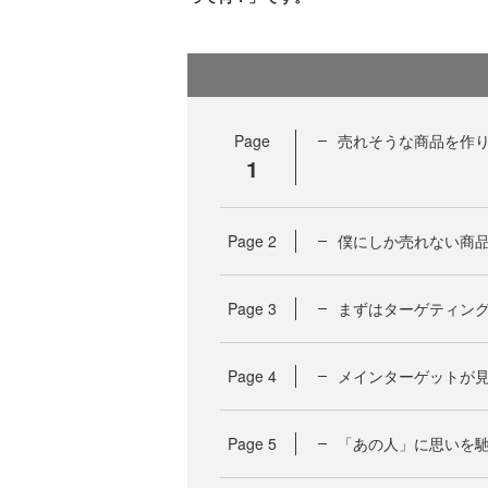
Page
売れそうな商品を作
1
Page
2
僕にしか売れない商
Page
3
まずはターゲティン
Page
4
メインターゲットが見
Page
5
「あの人」に思いを