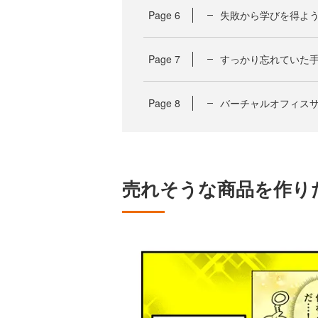
Page
6
失敗から学びを得よ
Page
7
すっかり忘れていた
Page
8
バーチャルオフィス
売れそうな商品を作り