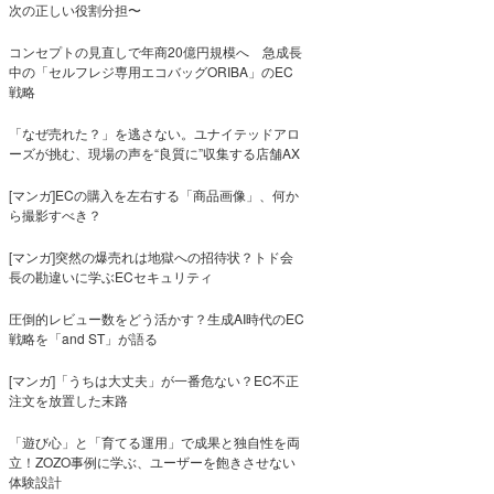
次の正しい役割分担〜
コンセプトの見直しで年商20億円規模へ 急成長
中の「セルフレジ専用エコバッグORIBA」のEC
戦略
「なぜ売れた？」を逃さない。ユナイテッドアロ
ーズが挑む、現場の声を“良質に”収集する店舗AX
[マンガ]ECの購入を左右する「商品画像」、何か
ら撮影すべき？
[マンガ]突然の爆売れは地獄への招待状？トド会
長の勘違いに学ぶECセキュリティ
圧倒的レビュー数をどう活かす？生成AI時代のEC
戦略を「and ST」が語る
[マンガ]「うちは大丈夫」が一番危ない？EC不正
注文を放置した末路
「遊び心」と「育てる運用」で成果と独自性を両
立！ZOZO事例に学ぶ、ユーザーを飽きさせない
体験設計