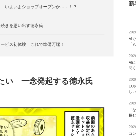
新
う いよいよショップオープンか……！？
手続きを思い出す徳永氏
2026
AI
サービス初体験 これで準備万端！
「Y
2026
AI
聞く
たい 一念発起する徳永氏
2026
EC
しい
2026
「な
挑む
2026
コン