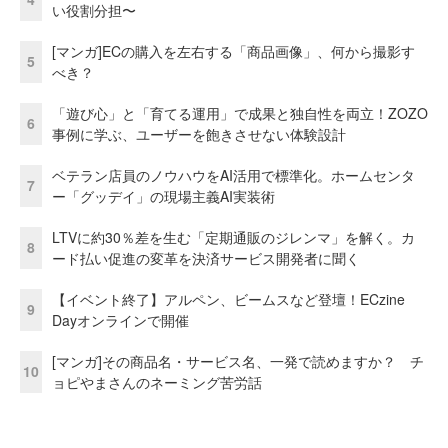
い役割分担〜
[マンガ]ECの購入を左右する「商品画像」、何から撮影す
5
べき？
「遊び心」と「育てる運用」で成果と独自性を両立！ZOZO
6
事例に学ぶ、ユーザーを飽きさせない体験設計
ベテラン店員のノウハウをAI活用で標準化。ホームセンタ
7
ー「グッデイ」の現場主義AI実装術
LTVに約30％差を生む「定期通販のジレンマ」を解く。カ
8
ード払い促進の変革を決済サービス開発者に聞く
【イベント終了】アルペン、ビームスなど登壇！ECzine
9
Dayオンラインで開催
[マンガ]その商品名・サービス名、一発で読めますか？ チ
10
ョピやまさんのネーミング苦労話