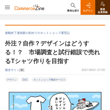
新規
事例を探す
ログイン
会員登録
連載終了漫画家の初めてのネットショップ運営記
外注？自作？デザインはどうす
る！？ 市場調査と試行錯誤で売れ
るTシャツ作りを目指す
徳永サトシ
[著]
2021/09/01 07:00
デザイン
D2C
ネットショップ構築サービス