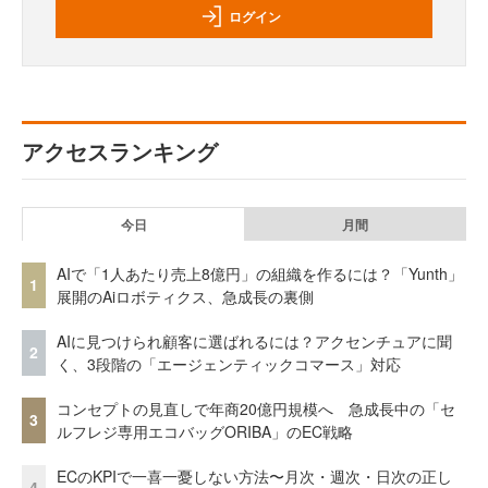
ログイン
アクセスランキング
今日
月間
AIで「1人あたり売上8億円」の組織を作るには？「Yunth」
1
展開のAiロボティクス、急成長の裏側
AIに見つけられ顧客に選ばれるには？アクセンチュアに聞
2
く、3段階の「エージェンティックコマース」対応
コンセプトの見直しで年商20億円規模へ 急成長中の「セ
3
ルフレジ専用エコバッグORIBA」のEC戦略
ECのKPIで一喜一憂しない方法〜月次・週次・日次の正し
4