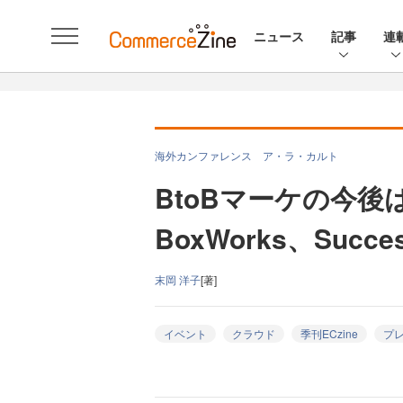
ニュース
記事
連
海外カンファレンス ア・ラ・カルト
BtoBマーケの今後は？
BoxWorks、Succ
末岡 洋子
[著]
イベント
クラウド
季刊ECzine
プ