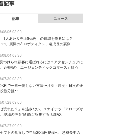
着記事
記事
ニュース
/08/06 08:00
で「1人あたり売上8億円」の組織を作るには？
unth」展開のAiロボティクス、急成長の裏側
/08/04 08:30
に見つけられ顧客に選ばれるには？アクセンチュアに
、3段階の「エージェンティックコマース」対応
/07/30 08:30
のKPIで一喜一憂しない方法〜月次・週次・日次の正
役割分担〜
/07/28 09:00
ぜ売れた？」を逃さない。ユナイテッドアローズが
、現場の声を“良質に”収集する店舗AX
/07/27 09:00
セプトの見直しで年商20億円規模へ 急成長中の