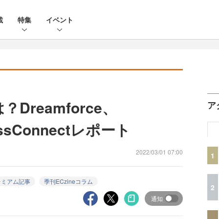
載
特集
イベント
Dreamforce、
ア
essConnectレポート
2022/03/01 07:00
1
レミアム記事
季刊ECzineコラム
2
通知