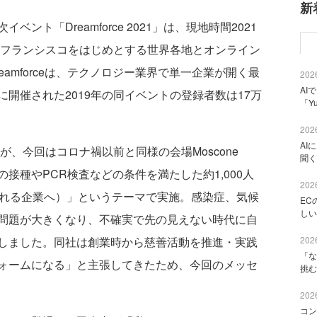
新
ト「Dreamforce 2021」は、現地時間2021
ンフランシスコをはじめとする世界各地とオンライン
amforceは、テクノロジー業界で単一企業が開く最
2026
AI
開催された2019年の同イベントの登録者数は17万
「Y
2026
AI
が、今回はコロナ禍以前と同様の会場Moscone
聞く
ンの接種やPCR検査などの条件を満たした約1,000人
2026
se（信頼される企業へ）」というテーマで実施。感染症、気候
EC
しい
問題が大きくなり、不確実で先の見えない時代に自
2026
しました。同社は創業時から慈善活動を推進・実践
「な
ォームになる」と主張してきたため、今回のメッセ
挑む
2026
コン