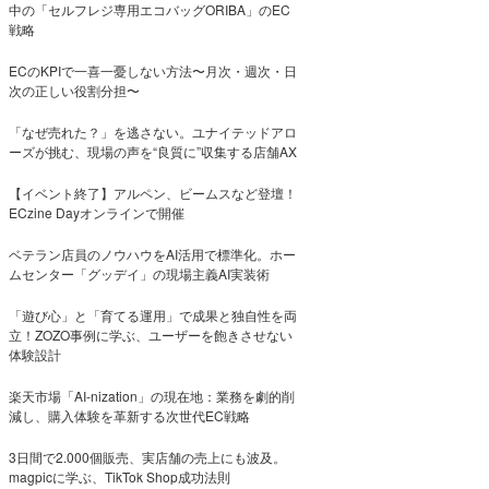
中の「セルフレジ専用エコバッグORIBA」のEC
戦略
ECのKPIで一喜一憂しない方法〜月次・週次・日
次の正しい役割分担〜
「なぜ売れた？」を逃さない。ユナイテッドアロ
ーズが挑む、現場の声を“良質に”収集する店舗AX
【イベント終了】アルペン、ビームスなど登壇！
ECzine Dayオンラインで開催
ベテラン店員のノウハウをAI活用で標準化。ホー
ムセンター「グッデイ」の現場主義AI実装術
「遊び心」と「育てる運用」で成果と独自性を両
立！ZOZO事例に学ぶ、ユーザーを飽きさせない
体験設計
楽天市場「AI-nization」の現在地：業務を劇的削
減し、購入体験を革新する次世代EC戦略
3日間で2.000個販売、実店舗の売上にも波及。
magpicに学ぶ、TikTok Shop成功法則