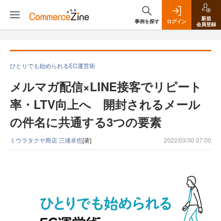
新規
事例を探す
ログイン
会員登録
ひとりでも始められるEC運営術
メルマガ配信×LINE接客でリピート
率・LTV向上へ 開封されるメール
の件名に共通する3つの要素
ミウラタクヤ商店 三浦卓也
[著]
2022/03/30 07:00