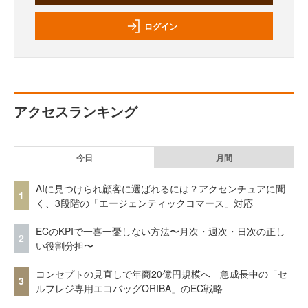
ログイン
アクセスランキング
今日
月間
AIに見つけられ顧客に選ばれるには？アクセンチュアに聞
1
く、3段階の「エージェンティックコマース」対応
ECのKPIで一喜一憂しない方法〜月次・週次・日次の正し
2
い役割分担〜
コンセプトの見直しで年商20億円規模へ 急成長中の「セ
3
ルフレジ専用エコバッグORIBA」のEC戦略