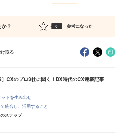
たか？
参考になった
0
受け取る
er 2022］CXのプロ3社に聞く！DX時代のCX連載記事
フィットを生み出せ
めて統合し、活用すること
つのステップ