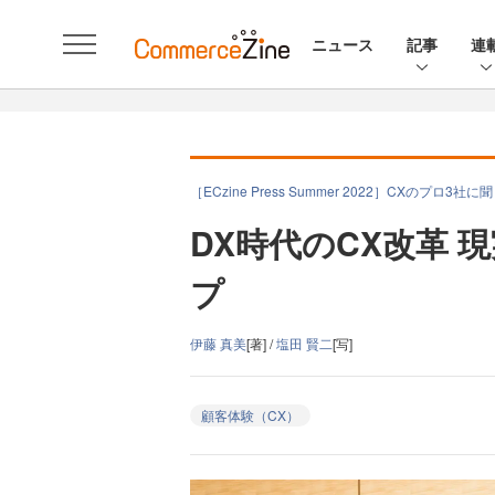
ニュース
記事
連
［ECzine Press Summer 2022］CXのプロ3社
DX時代のCX改革 
プ
伊藤 真美
[著] /
塩田 賢二
[写]
顧客体験（CX）