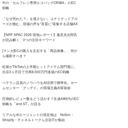
中の「セルフレジ専用エコバッグORIBA」のEC
戦略
「なぜ売れた？」を逃さない。ユナイテッドアロ
ーズが挑む、現場の声を“良質に”収集する店舗AX
【NRF APAC 2026 現地レポート】逸見光次郎氏
が読み解く、3つの注目キーワード
[マンガ]ECの購入を左右する「商品画像」、何か
ら撮影すべき？
松屋がTikTokの上半期ヒットアイテム部門賞に。
出店3ヵ月目で月商8,500万円達成のEC戦略
ベテラン店員のノウハウをAI活用で標準化。ホー
ムセンター「グッデイ」の現場主義AI実装術
圧倒的レビュー数をどう活かす？生成AI時代のEC
戦略を「and ST」が語る
リアルなAIエージェントの現在地は Notion・
Shopify・チャネルトークら注目ITが集結