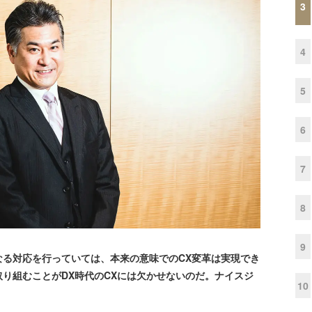
3
4
5
6
7
8
9
る対応を行っていては、本来の意味でのCX変革は実現でき
り組むことがDX時代のCXには欠かせないのだ。ナイスジ
10