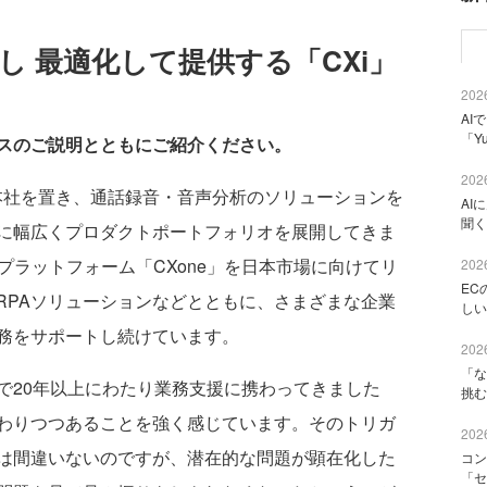
し 最適化して提供する「CXi」
2026
AI
「Y
スのご説明とともにご紹介ください。
2026
本社を置き、通話録音・音声分析のソリューションを
AI
聞く
に幅広くプロダクトポートフォリオを展開してきま
CXプラットフォーム「CXone」を日本市場に向けてリ
2026
EC
RPAソリューションなどとともに、さまざまな企業
しい
務をサポートし続けています。
2026
「な
20年以上にわたり業務支援に携わってきました
挑む
わりつつあることを強く感じています。そのトリガ
2026
は間違いないのですが、潜在的な問題が顕在化した
コン
「セ