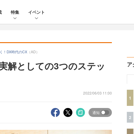
載
特集
イベント
に聞く！DX時代のCX
（AD）
現実解としての3つのステッ
ア
2022/06/03 11:00
1
通知
2