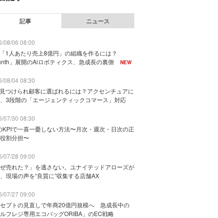
記事
ニュース
/08/06 08:00
で「1人あたり売上8億円」の組織を作るには？
unth」展開のAiロボティクス、急成長の裏側
NEW
/08/04 08:30
に見つけられ顧客に選ばれるには？アクセンチュアに
、3段階の「エージェンティックコマース」対応
/07/30 08:30
のKPIで一喜一憂しない方法〜月次・週次・日次の正
役割分担〜
/07/28 09:00
ぜ売れた？」を逃さない。ユナイテッドアローズが
、現場の声を“良質に”収集する店舗AX
/07/27 09:00
セプトの見直しで年商20億円規模へ 急成長中の
ルフレジ専用エコバッグORIBA」のEC戦略