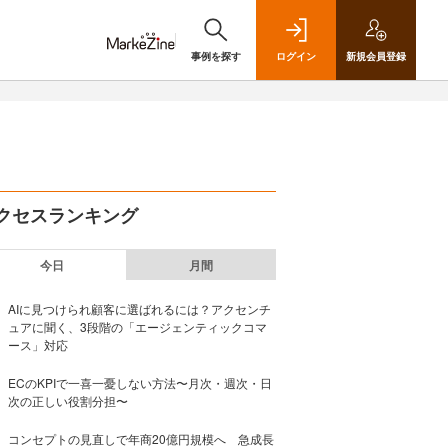
事例を探す
ログイン
新規
会員登録
クセスランキング
今日
月間
AIに見つけられ顧客に選ばれるには？アクセンチ
ュアに聞く、3段階の「エージェンティックコマ
ース」対応
ECのKPIで一喜一憂しない方法〜月次・週次・日
次の正しい役割分担〜
コンセプトの見直しで年商20億円規模へ 急成長