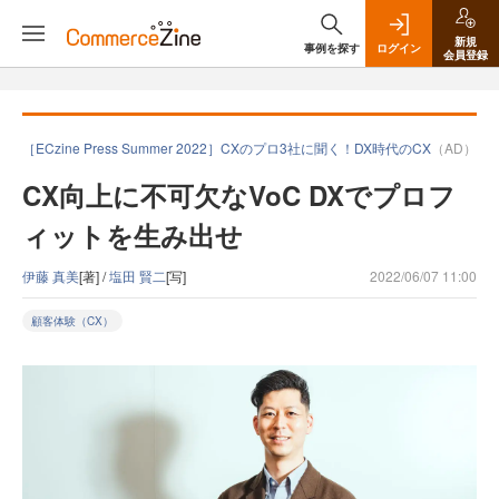
新規
事例を探す
ログイン
会員登録
［ECzine Press Summer 2022］CXのプロ3社に聞く！DX時代のCX
（AD）
CX向上に不可欠なVoC DXでプロフ
ィットを生み出せ
伊藤 真美
[著] /
塩田 賢二
[写]
2022/06/07 11:00
顧客体験（CX）