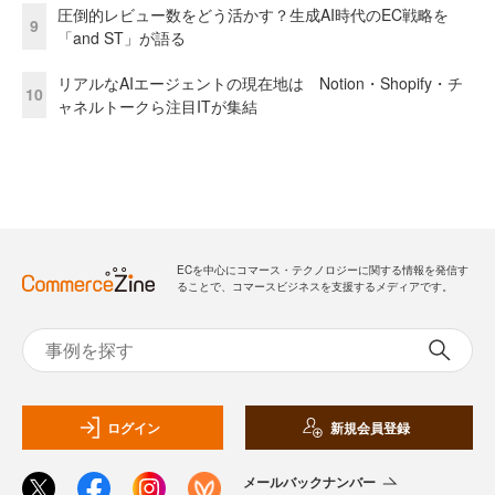
圧倒的レビュー数をどう活かす？生成AI時代のEC戦略を
9
「and ST」が語る
リアルなAIエージェントの現在地は Notion・Shopify・チ
10
ャネルトークら注目ITが集結
ECを中心にコマース・テクノロジーに関する情報を発信す
ることで、コマースビジネスを支援するメディアです。
ログイン
新規会員登録
メールバックナンバー