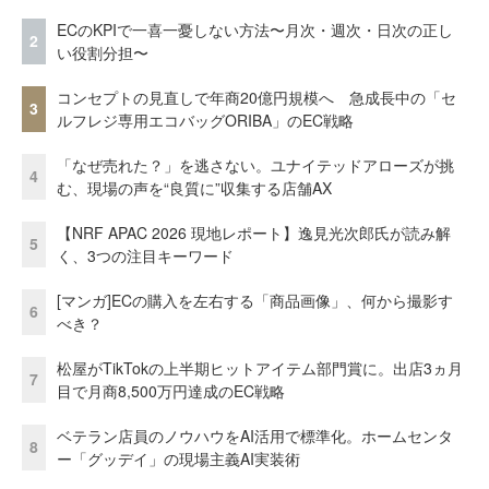
ECのKPIで一喜一憂しない方法〜月次・週次・日次の正し
2
い役割分担〜
コンセプトの見直しで年商20億円規模へ 急成長中の「セ
3
ルフレジ専用エコバッグORIBA」のEC戦略
「なぜ売れた？」を逃さない。ユナイテッドアローズが挑
4
む、現場の声を“良質に”収集する店舗AX
【NRF APAC 2026 現地レポート】逸見光次郎氏が読み解
5
く、3つの注目キーワード
[マンガ]ECの購入を左右する「商品画像」、何から撮影す
6
べき？
松屋がTikTokの上半期ヒットアイテム部門賞に。出店3ヵ月
7
目で月商8,500万円達成のEC戦略
ベテラン店員のノウハウをAI活用で標準化。ホームセンタ
8
ー「グッデイ」の現場主義AI実装術