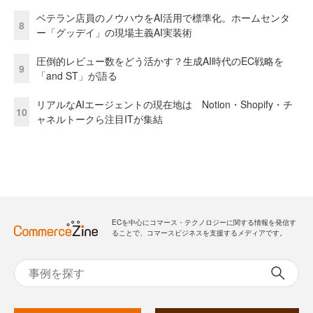
ベテラン店員のノウハウをAI活用で標準化。ホームセンタ
8
ー「グッデイ」の現場主義AI実装術
圧倒的レビュー数をどう活かす？生成AI時代のEC戦略を
9
「and ST」が語る
リアルなAIエージェントの現在地は Notion・Shopify・チ
10
ャネルトークら注目ITが集結
ECを中心にコマース・テクノロジーに関する情報を発信す
ることで、コマースビジネスを支援するメディアです。