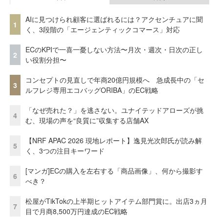
AIに見つけられ顧客に選ばれるには？アクセンチュアに聞
1
く、3段階の「エージェンティックコマース」対応
ECのKPIで一喜一憂しない方法〜月次・週次・日次の正し
2
い役割分担〜
コンセプトの見直しで年商20億円規模へ 急成長中の「セ
3
ルフレジ専用エコバッグORIBA」のEC戦略
「なぜ売れた？」を逃さない。ユナイテッドアローズが挑
4
む、現場の声を“良質に”収集する店舗AX
【NRF APAC 2026 現地レポート】逸見光次郎氏が読み解
5
く、3つの注目キーワード
[マンガ]ECの購入を左右する「商品画像」、何から撮影す
6
べき？
松屋がTikTokの上半期ヒットアイテム部門賞に。出店3ヵ月
7
目で月商8,500万円達成のEC戦略