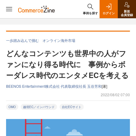
新規
事例を探す
ログイン
会員登録
一歩踏み込んで掴む オンライン海外市場
どんなコンテンツも世界中の人がフ
ァンになり得る時代に 事例からボ
ーダレス時代のエンタメECを考える
BEENOS Entertainment株式会社 代表取締役社長 玉谷芳和
[著]
2022/08/02 07:00
OMO
越境EC／インバウンド
自社ECサイト