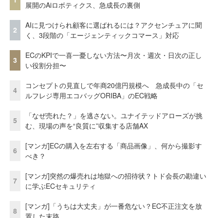
展開のAiロボティクス、急成長の裏側
AIに見つけられ顧客に選ばれるには？アクセンチュアに聞
2
く、3段階の「エージェンティックコマース」対応
ECのKPIで一喜一憂しない方法〜月次・週次・日次の正し
3
い役割分担〜
コンセプトの見直しで年商20億円規模へ 急成長中の「セ
4
ルフレジ専用エコバッグORIBA」のEC戦略
「なぜ売れた？」を逃さない。ユナイテッドアローズが挑
5
む、現場の声を“良質に”収集する店舗AX
[マンガ]ECの購入を左右する「商品画像」、何から撮影す
6
べき？
[マンガ]突然の爆売れは地獄への招待状？トド会長の勘違い
7
に学ぶECセキュリティ
[マンガ]「うちは大丈夫」が一番危ない？EC不正注文を放
8
置した末路