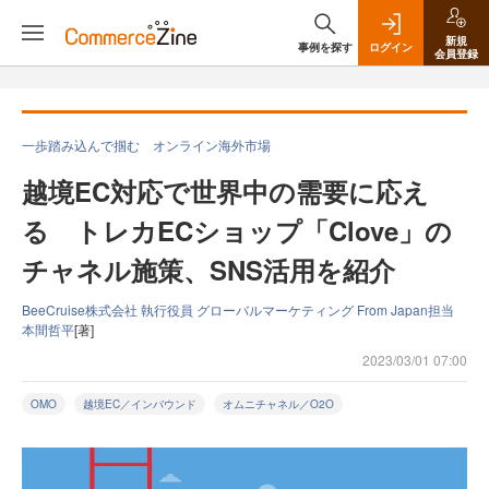
新規
事例を探す
ログイン
会員登録
一歩踏み込んで掴む オンライン海外市場
越境EC対応で世界中の需要に応え
る トレカECショップ「Clove」の
チャネル施策、SNS活用を紹介
BeeCruise株式会社 執行役員 グローバルマーケティング From Japan担当
本間哲平
[著]
2023/03/01 07:00
OMO
越境EC／インバウンド
オムニチャネル／O2O