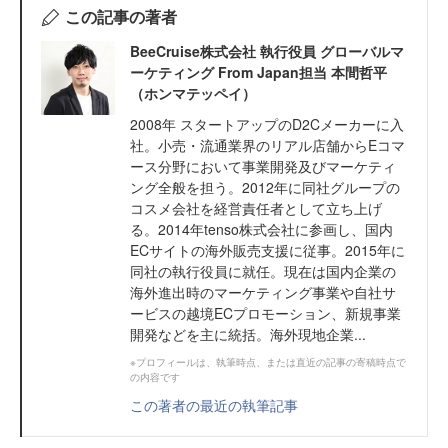
この記事の著者
BeeCruise株式会社 執行役員 グローバルマ
ーケティング From Japan担当 本間哲平
（ホンマテッペイ）
2008年 スタートアップのD2Cメーカーに入
社。小売・流通業界のリアル店舗からEコマ
ース分野において事業開発及びマーケティ
ング全般を担う。2012年に同社グループの
コスメ会社を経営責任者として立ち上げ
る。2014年tenso株式会社に参画し、国内
ECサイトの海外販売支援に従事。2015年に
同社の執行役員に就任。現在は国内企業の
海外進出時のマーケティング事業や自社サ
ービスの越境ECプロモーション、新規事業
開発などを主に統括。海外現地企業...
※プロフィールは、執筆時点、または直近の記事の寄稿時点で
の内容です
この著者の最近の執筆記事