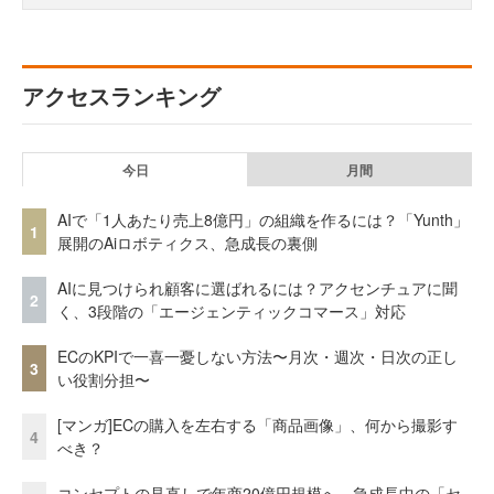
アクセスランキング
今日
月間
AIで「1人あたり売上8億円」の組織を作るには？「Yunth」
1
展開のAiロボティクス、急成長の裏側
AIに見つけられ顧客に選ばれるには？アクセンチュアに聞
2
く、3段階の「エージェンティックコマース」対応
ECのKPIで一喜一憂しない方法〜月次・週次・日次の正し
3
い役割分担〜
[マンガ]ECの購入を左右する「商品画像」、何から撮影す
4
べき？
コンセプトの見直しで年商20億円規模へ 急成長中の「セ