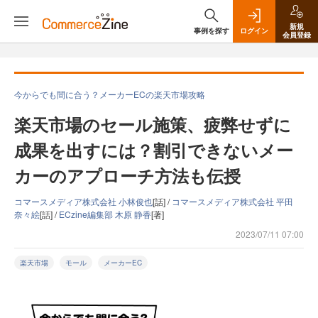
新規
事例を探す
ログイン
会員登録
今からでも間に合う？メーカーECの楽天市場攻略
楽天市場のセール施策、疲弊せずに
成果を出すには？割引できないメー
カーのアプローチ方法も伝授
コマースメディア株式会社 小林俊也
[話] /
コマースメディア株式会社 平田
奈々絵
[話] /
ECzine編集部 木原 静香
[著]
2023/07/11 07:00
楽天市場
モール
メーカーEC