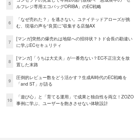
5
ルフレジ専用エコバッグORIBA」のEC戦略
「なぜ売れた？」を逃さない。ユナイテッドアローズが挑
6
む、現場の声を“良質に”収集する店舗AX
[マンガ]突然の爆売れは地獄への招待状？トド会長の勘違い
7
に学ぶECセキュリティ
[マンガ]「うちは大丈夫」が一番危ない？EC不正注文を放
8
置した末路
圧倒的レビュー数をどう活かす？生成AI時代のEC戦略を
9
「and ST」が語る
「遊び心」と「育てる運用」で成果と独自性を両立！ZOZO
10
事例に学ぶ、ユーザーを飽きさせない体験設計