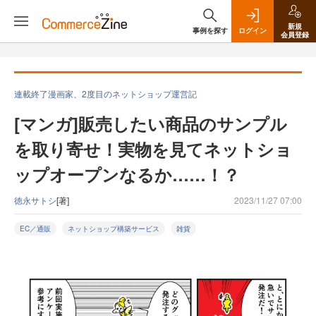
新規
事例を探す
ログイン
会員登録
連載終了漫画家、2度目のネットショップ運営記
[マンガ]販売したい商品のサンプル
を取り寄せ！実物を見てネットショ
ップオープンなるか……！？
徳永サトシ
[著]
2023/11/27 07:00
EC／通販
ネットショップ構築サービス
雑貨