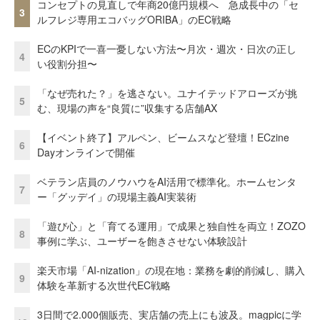
コンセプトの見直しで年商20億円規模へ 急成長中の「セ
3
ルフレジ専用エコバッグORIBA」のEC戦略
ECのKPIで一喜一憂しない方法〜月次・週次・日次の正し
4
い役割分担〜
「なぜ売れた？」を逃さない。ユナイテッドアローズが挑
5
む、現場の声を“良質に”収集する店舗AX
【イベント終了】アルペン、ビームスなど登壇！ECzine
6
Dayオンラインで開催
ベテラン店員のノウハウをAI活用で標準化。ホームセンタ
7
ー「グッデイ」の現場主義AI実装術
「遊び心」と「育てる運用」で成果と独自性を両立！ZOZO
8
事例に学ぶ、ユーザーを飽きさせない体験設計
楽天市場「AI-nization」の現在地：業務を劇的削減し、購入
9
体験を革新する次世代EC戦略
3日間で2.000個販売、実店舗の売上にも波及。magpicに学