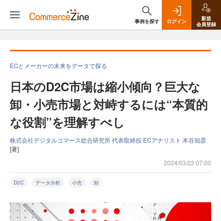
新規
事例を探す
ログイン
会員登録
ECとメーカーの未来をデータで探る
日本のD2C市場は縮小傾向？巨大な
卸・小売市場と対峙するには“本質的
な役割”を理解すべし
株式会社デジタルコマース総合研究所 代表取締役 ECアナリスト 本谷知彦
[著]
2024/03/22 07:00
D2C
データ分析
小売
卸