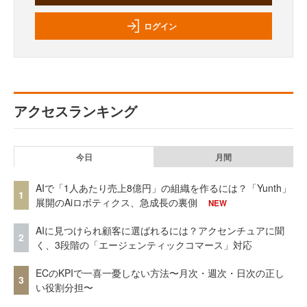
ログイン
アクセスランキング
今日
月間
AIで「1人あたり売上8億円」の組織を作るには？「Yunth」
1
展開のAiロボティクス、急成長の裏側
NEW
AIに見つけられ顧客に選ばれるには？アクセンチュアに聞
2
く、3段階の「エージェンティックコマース」対応
ECのKPIで一喜一憂しない方法〜月次・週次・日次の正し
3
い役割分担〜