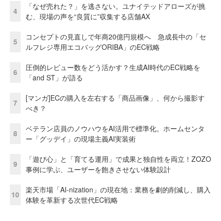
「なぜ売れた？」を逃さない。ユナイテッドアローズが挑
4
む、現場の声を“良質に”収集する店舗AX
コンセプトの見直しで年商20億円規模へ 急成長中の「セ
5
ルフレジ専用エコバッグORIBA」のEC戦略
圧倒的レビュー数をどう活かす？生成AI時代のEC戦略を
6
「and ST」が語る
[マンガ]ECの購入を左右する「商品画像」、何から撮影す
7
べき？
ベテラン店員のノウハウをAI活用で標準化。ホームセンタ
8
ー「グッデイ」の現場主義AI実装術
「遊び心」と「育てる運用」で成果と独自性を両立！ZOZO
9
事例に学ぶ、ユーザーを飽きさせない体験設計
楽天市場「AI-nization」の現在地：業務を劇的削減し、購入
10
体験を革新する次世代EC戦略