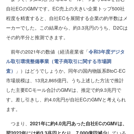
自社ECのGMVです。EC売上の大きい企業トップ500社
程度を精査すると、自社ECを展開する企業の約半数はメ
ーカーでした。この結果から、約3.3兆円のうち、D2Cは
その約半分と推測できます。
前年の2021年の数値（経済産業省「
令和3年度デジタ
ル取引環境整備事業（電子商取引に関する市場調
査）
」）はどうでしょうか。同年の国内物販系BtoC-EC
市場規模は、13兆2,865億円。うち上述した方法で推計
した主要ECモール合計のGMVは、推定で約9.3兆円で
す。差し引きし、約4.0兆円が自社ECのGMVと考えられ
ます。
つまり、
2021年に約4.0兆円あった自社ECのGMVは、
翌2022年には約3.3兆円となり、7,000億円減少
している