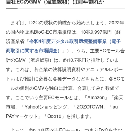
自社ECのGMV（流通総額）は前年割れか
まずは、D2Cの現状の俯瞰から始めましょう。2022年
の国内物販系BtoC-EC市場規模は、13兆9,997億円（経
済産業省「
令和4年度デジタル取引環境整備事業（電子
商取引に関する市場調査）
」）。うち、主要ECモール合
計のGMV（流通総額）は、約10.7兆円と推計していま
す。これは、各企業の決算説明資料やアニュアルレポー
トおよび推計に必要な各種データなどをもとに、各ECモ
ールの個別のGMVを独自に計算、合算してみた数値で
す。ここでいう主要ECモールとは、「Amazon」「楽天
市場」「Yahoo!ショッピング」「ZOZOTOWN」「au
PAYマーケット」「Qoo10」を指します。
よって、約3.3兆円が非ECモール、つまりD2Cを含む