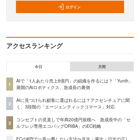
ログイン
アクセスランキング
今日
月間
AIで「1人あたり売上8億円」の組織を作るには？「Yunth」
1
展開のAiロボティクス、急成長の裏側
AIに見つけられ顧客に選ばれるには？アクセンチュアに聞
2
く、3段階の「エージェンティックコマース」対応
コンセプトの見直しで年商20億円規模へ 急成長中の「セ
3
ルフレジ専用エコバッグORIBA」のEC戦略
ECのKPIで一喜一憂しない方法〜月次・週次・日次の正し