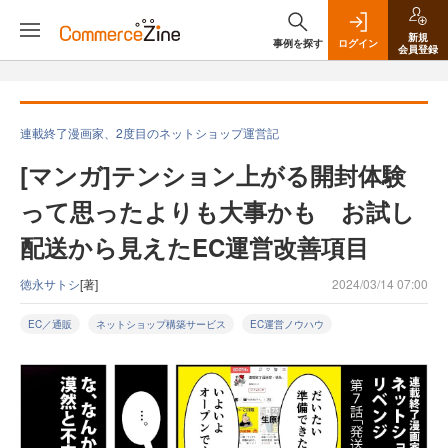
新規
事例を探す
ログイン
会員登録
連載終了漫画家、2度目のネットショップ運営記
[マンガ]テンション上がる開封体験
って思ったよりも大事かも お試し
配送から見えたEC運営改善項目
徳永サトシ
[著]
2024/03/14 07:00
EC／通販
ネットショップ構築サービス
EC運営ノウハウ