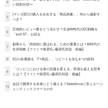
4
い役割分担〜
[マンガ]ECの購入を左右する「商品画像」、何から撮影す
5
べき？
圧倒的レビュー数をどう活かす？生成AI時代のEC戦略を
6
「and ST」が語る
顧客から「持続的に選ばれる」ための要素とは？AI時代の
7
生存戦略【ファミマ南雲氏×藤原氏対談・前編】
8
ECの命運握る「F1商品」、リピートを生む4つの鉄則
「コンビニにおける食の定義を変える」常識を超える思考
9
とは？【ファミマ南雲氏×藤原氏対談・後編】
会話で購買する未来にどう備える？Salesforceに学ぶエージ
10
ェンティックコマースの今