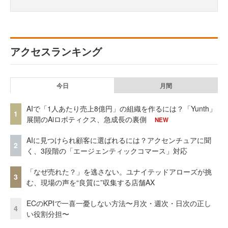
アクセスランキング
今日
月間
AIで「1人あたり売上8億円」の組織を作るには？「Yunth」
1
展開のAiロボティクス、急成長の裏側
NEW
AIに見つけられ顧客に選ばれるには？アクセンチュアに聞
2
く、3段階の「エージェンティックコマース」対応
「なぜ売れた？」を逃さない。ユナイテッドアローズが挑
3
む、現場の声を“良質に”収集する店舗AX
ECのKPIで一喜一憂しない方法〜月次・週次・日次の正し
4
い役割分担〜