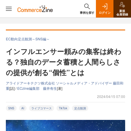
新規
事例を探す
ログイン
会員登録
EC動向定点観測～SNS編～
インフルエンサー頼みの集客は終わ
る？独自のデータ蓄積と人間らしさ
の提供が創る“個性”とは
アライドアーキテクツ株式会社 ソーシャルメディア・アドバイザー 藤田和
重
[話] /
ECzine編集部 藤井有生
[著]
2024/04/15 07:00
SNS
AI
ライブコマース
TikTok
定点観測