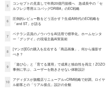
コンセプトの見直しで年商20億円規模へ 急成長中の「セ
5
ルフレジ専用エコバッグORIBA」のEC戦略
圧倒的レビュー数をどう活かす？生成AI時代のEC戦略を
6
「and ST」が語る
ベテラン店員のノウハウをAI活用で標準化。ホームセンタ
7
ー「グッデイ」の現場主義AI実装術
[マンガ]ECの購入を左右する「商品画像」、何から撮影す
8
べき？
「遊び心」と「育てる運用」で成果と独自性を両立！ZOZO
9
事例に学ぶ、ユーザーを飽きさせない体験設計
アディダスが旗艦店リニューアル×CRM戦略で好調。ロイヤ
10
ル顧客との「リアル接点」設計の全貌