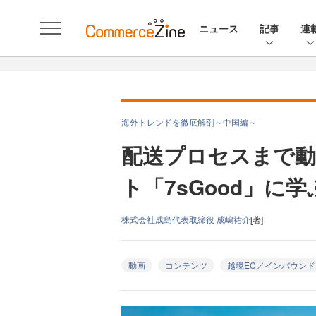
ニュース
記事
連
海外トレンドを徹底解剖～中国編～
配送プロセスまで動
ト「7sGood」に
株式会社成島代表取締役 成嶋祐介
[著]
動画
コンテンツ
越境EC／インバウンド