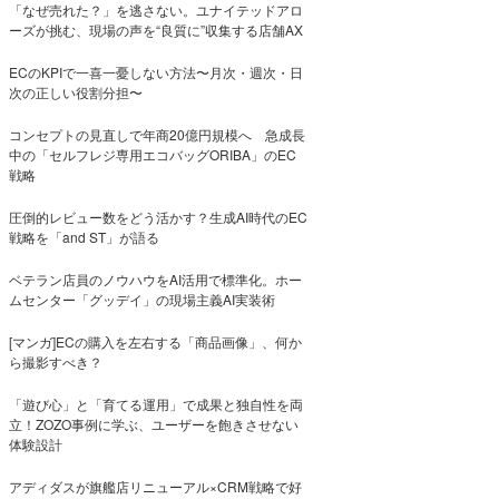
「なぜ売れた？」を逃さない。ユナイテッドアロ
ーズが挑む、現場の声を“良質に”収集する店舗AX
ECのKPIで一喜一憂しない方法〜月次・週次・日
次の正しい役割分担〜
コンセプトの見直しで年商20億円規模へ 急成長
中の「セルフレジ専用エコバッグORIBA」のEC
戦略
圧倒的レビュー数をどう活かす？生成AI時代のEC
戦略を「and ST」が語る
ベテラン店員のノウハウをAI活用で標準化。ホー
ムセンター「グッデイ」の現場主義AI実装術
[マンガ]ECの購入を左右する「商品画像」、何か
ら撮影すべき？
「遊び心」と「育てる運用」で成果と独自性を両
立！ZOZO事例に学ぶ、ユーザーを飽きさせない
体験設計
アディダスが旗艦店リニューアル×CRM戦略で好