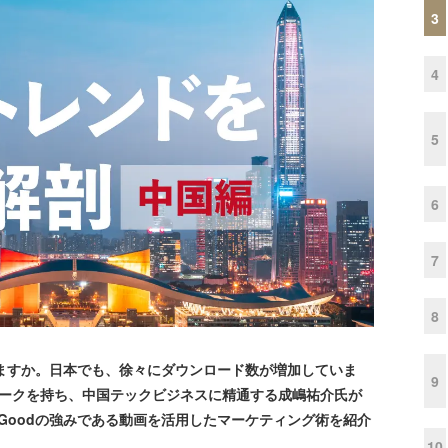
3
4
5
6
7
8
いますか。日本でも、徐々にダウンロード数が増加していま
9
トワークを持ち、中国テックビジネスに精通する成嶋祐介氏が
sGoodの強みである動画を活用したマーケティング術を紹介
10