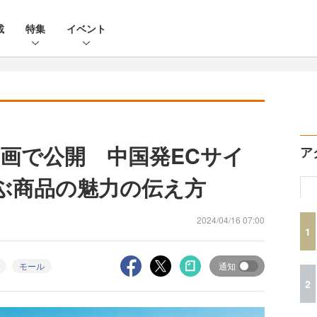
載
特集
イベント
画で公開 中国発ECサイ
ア
学ぶ商品の魅力の伝え方
2024/04/16 07:00
1
モール
通知
2