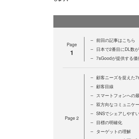
前回の記事はこちら
Page
日本で2番目にDL数
1
7sGoodが提供する価
顧客ニーズを捉えた7s
顧客目線
スマートフォンへの
双方向なコミュニケ
SNSでシェアしやす
Page
2
目標の明確化
ターゲットの理解