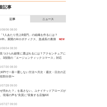
着記事
記事
ニュース
/08/06 08:00
で「1人あたり売上8億円」の組織を作るには？
unth」展開のAiロボティクス、急成長の裏側
NEW
/08/04 08:30
に見つけられ顧客に選ばれるには？アクセンチュアに
、3段階の「エージェンティックコマース」対応
/07/30 08:30
のKPIで一喜一憂しない方法〜月次・週次・日次の正
役割分担〜
/07/28 09:00
ぜ売れた？」を逃さない。ユナイテッドアローズが
、現場の声を“良質に”収集する店舗AX
/07/27 09:00