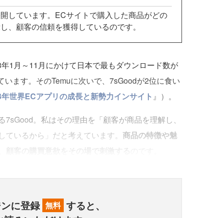
開しています。ECサイトで購入した商品がどの
示し、顧客の信頼を獲得しているのです。
2023年1月～11月にかけて日本で最もダウンロード数が
います。そのTemuに次いで、7sGoodが2位に食い
23年世界ECアプリの成長と新勢力インサイト
』）。
7sGood。私はその理由を「顧客が商品を理解し、
しているから」だと考えています。
商品の特徴や魅
、顧客の購買意欲をその場で刺激する
のです。
ジンに登録
すると、
無料