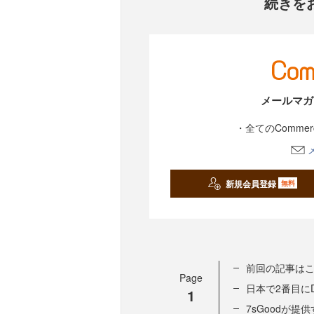
続きを
メールマガ
・全てのComme
新規会員登録
無料
前回の記事は
Page
日本で2番目に
1
7sGoodが提