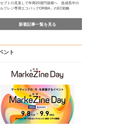
セプトの見直しで年商20億円規模へ 急成長中の
ルフレジ専用エコバッグORIBA」のEC戦略
新着記事一覧を見る
ベント