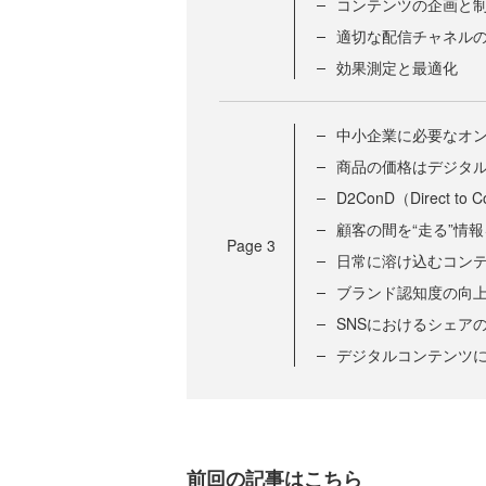
コンテンツの企画と
適切な配信チャネル
効果測定と最適化
中小企業に必要なオ
商品の価格はデジタ
D2ConD（Direct to Co
顧客の間を“走る”情
Page
3
日常に溶け込むコン
ブランド認知度の向
SNSにおけるシェア
デジタルコンテンツ
前回の記事はこちら