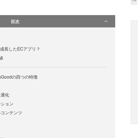
目次
が成長したECアプリ？
値
Goodの四つの特徴
最適化
ーション
いコンテンツ