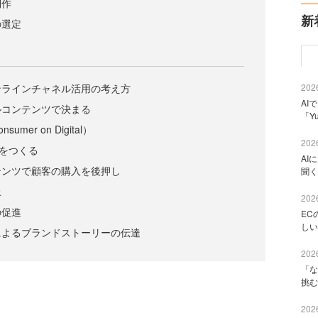
制作
新
の選定
2026
ンラインチャネル活用の考え方
AI
ルコンテンツで決まる
「Y
nsumer on Digital）
2026
報をつくる
AI
テンツで顧客の購入を後押し
聞く
上
2026
の促進
EC
しい
によるブランドストーリーの伝達
2026
「な
挑む
2026