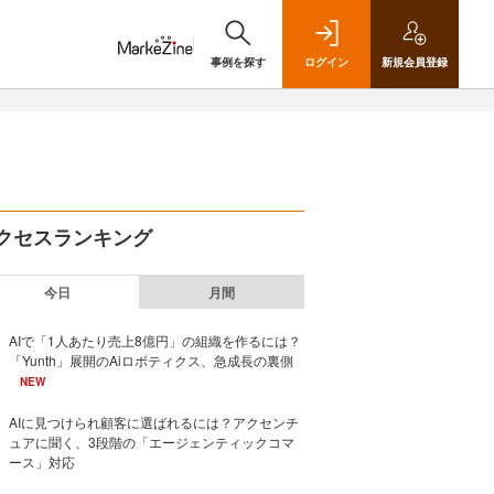
事例を探す
ログイン
新規
会員登録
クセスランキング
今日
月間
AIで「1人あたり売上8億円」の組織を作るには？
「Yunth」展開のAiロボティクス、急成長の裏側
NEW
AIに見つけられ顧客に選ばれるには？アクセンチ
ュアに聞く、3段階の「エージェンティックコマ
ース」対応