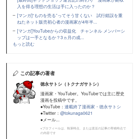
入を得る理想の生活は手に入ったのか？
[マンガ]“ものを売る”ってそう甘くない 試行錯誤を重
ねたネット販売初心者の漫画家が4年半...
[マンガ]YouTubeからの収益化 チャンネル メンバーシ
ップは一手となるか？3ヵ月の成...
もっと読む
この記事の著者
徳永サトシ（トクナガサトシ）
漫画家・YouTuber。YouTubeでは主に歴史
漫画を投稿中です。
●YouTube：
連載終了漫画家・徳永サトシ
●Twitter：
@tokunaga0621
●メール...
※プロフィールは、執筆時点、または直近の記事の寄稿時点で
の内容です