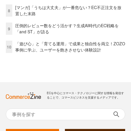
[マンガ]「うちは大丈夫」が一番危ない？EC不正注文を放
8
置した末路
圧倒的レビュー数をどう活かす？生成AI時代のEC戦略を
9
「and ST」が語る
「遊び心」と「育てる運用」で成果と独自性を両立！ZOZO
10
事例に学ぶ、ユーザーを飽きさせない体験設計
ECを中心にコマース・テクノロジーに関する情報を発信す
ることで、コマースビジネスを支援するメディアです。