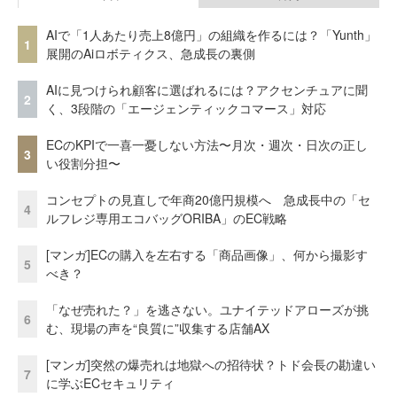
AIで「1人あたり売上8億円」の組織を作るには？「Yunth」
1
展開のAiロボティクス、急成長の裏側
AIに見つけられ顧客に選ばれるには？アクセンチュアに聞
2
く、3段階の「エージェンティックコマース」対応
ECのKPIで一喜一憂しない方法〜月次・週次・日次の正し
3
い役割分担〜
コンセプトの見直しで年商20億円規模へ 急成長中の「セ
4
ルフレジ専用エコバッグORIBA」のEC戦略
[マンガ]ECの購入を左右する「商品画像」、何から撮影す
5
べき？
「なぜ売れた？」を逃さない。ユナイテッドアローズが挑
6
む、現場の声を“良質に”収集する店舗AX
[マンガ]突然の爆売れは地獄への招待状？トド会長の勘違い
7
に学ぶECセキュリティ