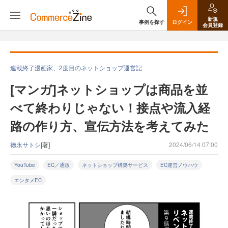
新規
事例を探す
ログイン
会員登録
連載終了漫画家、2度目のネットショップ運営記
[マンガ]ネットショップは商品を並
べて終わりじゃない！接点や流入経
路の作り方、宣伝方法を考えてみた
徳永サトシ
[著]
2024/06/14 07:00
YouTube
EC／通販
ネットショップ構築サービス
EC運営ノウハウ
エンタメEC