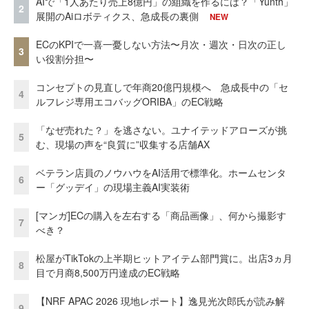
AIで「1人あたり売上8億円」の組織を作るには？「Yunth」
2
展開のAiロボティクス、急成長の裏側
NEW
ECのKPIで一喜一憂しない方法〜月次・週次・日次の正し
3
い役割分担〜
コンセプトの見直しで年商20億円規模へ 急成長中の「セ
4
ルフレジ専用エコバッグORIBA」のEC戦略
「なぜ売れた？」を逃さない。ユナイテッドアローズが挑
5
む、現場の声を“良質に”収集する店舗AX
ベテラン店員のノウハウをAI活用で標準化。ホームセンタ
6
ー「グッデイ」の現場主義AI実装術
[マンガ]ECの購入を左右する「商品画像」、何から撮影す
7
べき？
松屋がTikTokの上半期ヒットアイテム部門賞に。出店3ヵ月
8
目で月商8,500万円達成のEC戦略
【NRF APAC 2026 現地レポート】逸見光次郎氏が読み解
9