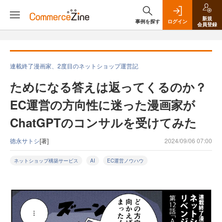
新規
事例を探す
ログイン
会員登録
連載終了漫画家、2度目のネットショップ運営記
ためになる答えは返ってくるのか？
EC運営の方向性に迷った漫画家が
ChatGPTのコンサルを受けてみた
徳永サトシ
[著]
2024/09/06 07:00
ネットショップ構築サービス
AI
EC運営ノウハウ