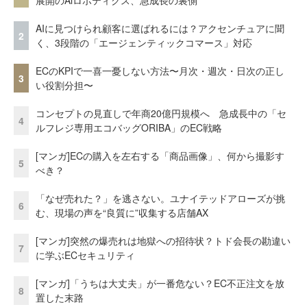
展開のAiロボティクス、急成長の裏側
AIに見つけられ顧客に選ばれるには？アクセンチュアに聞
2
く、3段階の「エージェンティックコマース」対応
ECのKPIで一喜一憂しない方法〜月次・週次・日次の正し
3
い役割分担〜
コンセプトの見直しで年商20億円規模へ 急成長中の「セ
4
ルフレジ専用エコバッグORIBA」のEC戦略
[マンガ]ECの購入を左右する「商品画像」、何から撮影す
5
べき？
「なぜ売れた？」を逃さない。ユナイテッドアローズが挑
6
む、現場の声を“良質に”収集する店舗AX
[マンガ]突然の爆売れは地獄への招待状？トド会長の勘違い
7
に学ぶECセキュリティ
[マンガ]「うちは大丈夫」が一番危ない？EC不正注文を放
8
置した末路