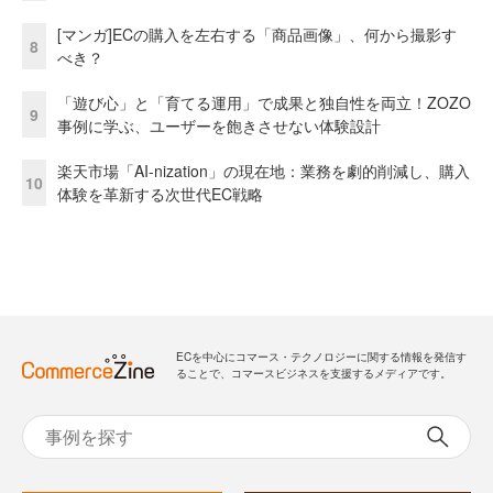
[マンガ]ECの購入を左右する「商品画像」、何から撮影す
8
べき？
「遊び心」と「育てる運用」で成果と独自性を両立！ZOZO
9
事例に学ぶ、ユーザーを飽きさせない体験設計
楽天市場「AI-nization」の現在地：業務を劇的削減し、購入
10
体験を革新する次世代EC戦略
ECを中心にコマース・テクノロジーに関する情報を発信す
ることで、コマースビジネスを支援するメディアです。