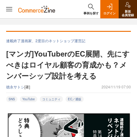
新規
事例を探す
ログイン
会員登録
連載終了漫画家、2度目のネットショップ運営記
[マンガ]YouTuberのEC展開、先にす
べきはロイヤル顧客の育成かも？メ
ンバーシップ設計を考える
徳永サトシ
[著]
2024/11/19 07:00
SNS
YouTube
コミュニティ
EC／通販