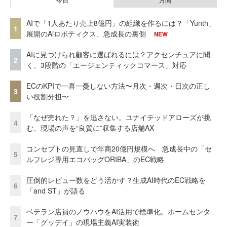
今日
月間
AIで「1人あたり売上8億円」の組織を作るには？「Yunth」
1
展開のAiロボティクス、急成長の裏側
NEW
AIに見つけられ顧客に選ばれるには？アクセンチュアに聞
2
く、3段階の「エージェンティックコマース」対応
ECのKPIで一喜一憂しない方法〜月次・週次・日次の正し
3
い役割分担〜
「なぜ売れた？」を逃さない。ユナイテッドアローズが挑
4
む、現場の声を“良質に”収集する店舗AX
コンセプトの見直しで年商20億円規模へ 急成長中の「セ
5
ルフレジ専用エコバッグORIBA」のEC戦略
圧倒的レビュー数をどう活かす？生成AI時代のEC戦略を
6
「and ST」が語る
ベテラン店員のノウハウをAI活用で標準化。ホームセンタ
7
ー「グッデイ」の現場主義AI実装術