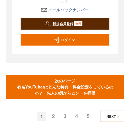
ます
メールバックナンバー
新規会員登録
無料
ログイン
次のページ
有名YouTuberはどんな特典・料金設定をしているの
か？ 先人の例からヒントを拝借
1
2
3
4
5
NEXT