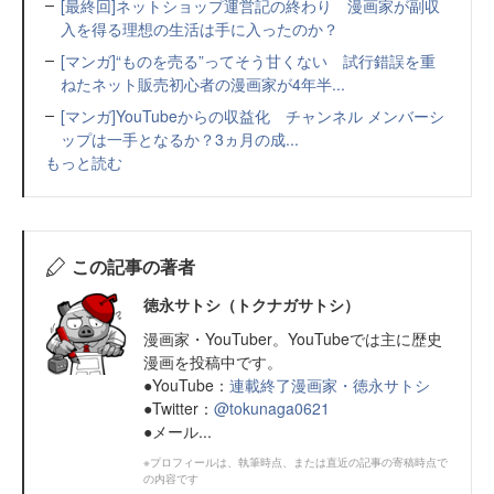
[最終回]ネットショップ運営記の終わり 漫画家が副収
入を得る理想の生活は手に入ったのか？
[マンガ]“ものを売る”ってそう甘くない 試行錯誤を重
ねたネット販売初心者の漫画家が4年半...
[マンガ]YouTubeからの収益化 チャンネル メンバーシ
ップは一手となるか？3ヵ月の成...
もっと読む
この記事の著者
徳永サトシ（トクナガサトシ）
漫画家・YouTuber。YouTubeでは主に歴史
漫画を投稿中です。
●YouTube：
連載終了漫画家・徳永サトシ
●Twitter：
@tokunaga0621
●メール...
※プロフィールは、執筆時点、または直近の記事の寄稿時点で
の内容です