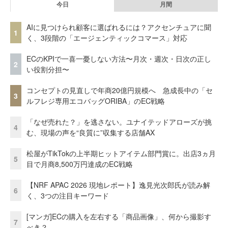
今日
月間
AIに見つけられ顧客に選ばれるには？アクセンチュアに聞
1
く、3段階の「エージェンティックコマース」対応
ECのKPIで一喜一憂しない方法〜月次・週次・日次の正し
2
い役割分担〜
コンセプトの見直しで年商20億円規模へ 急成長中の「セ
3
ルフレジ専用エコバッグORIBA」のEC戦略
「なぜ売れた？」を逃さない。ユナイテッドアローズが挑
4
む、現場の声を“良質に”収集する店舗AX
松屋がTikTokの上半期ヒットアイテム部門賞に。出店3ヵ月
5
目で月商8,500万円達成のEC戦略
【NRF APAC 2026 現地レポート】逸見光次郎氏が読み解
6
く、3つの注目キーワード
[マンガ]ECの購入を左右する「商品画像」、何から撮影す
7
べき？