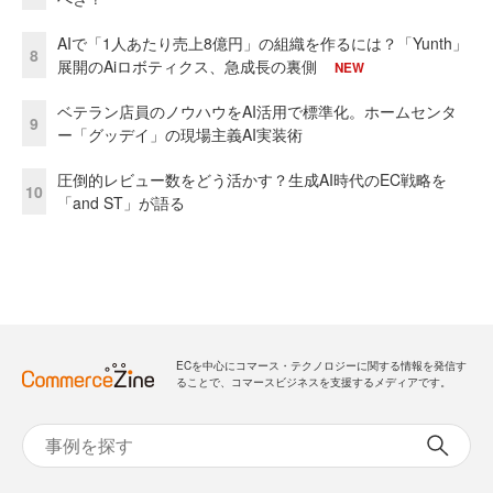
AIで「1人あたり売上8億円」の組織を作るには？「Yunth」
8
展開のAiロボティクス、急成長の裏側
NEW
ベテラン店員のノウハウをAI活用で標準化。ホームセンタ
9
ー「グッデイ」の現場主義AI実装術
圧倒的レビュー数をどう活かす？生成AI時代のEC戦略を
10
「and ST」が語る
ECを中心にコマース・テクノロジーに関する情報を発信す
ることで、コマースビジネスを支援するメディアです。