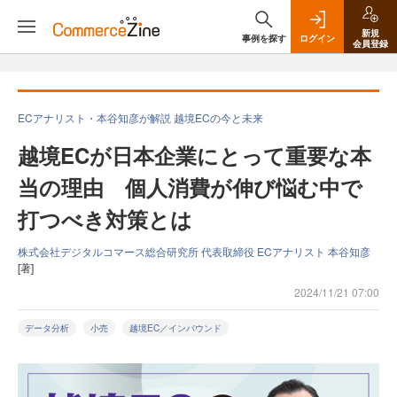
新規
事例を探す
ログイン
会員登録
ECアナリスト・本谷知彦が解説 越境ECの今と未来
越境ECが日本企業にとって重要な本
当の理由 個人消費が伸び悩む中で
打つべき対策とは
株式会社デジタルコマース総合研究所 代表取締役 ECアナリスト 本谷知彦
[著]
2024/11/21 07:00
データ分析
小売
越境EC／インバウンド