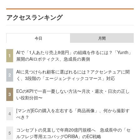
アクセスランキング
今日
月間
AIで「1人あたり売上8億円」の組織を作るには？「Yunth」
1
展開のAiロボティクス、急成長の裏側
AIに見つけられ顧客に選ばれるには？アクセンチュアに聞
2
く、3段階の「エージェンティックコマース」対応
ECのKPIで一喜一憂しない方法〜月次・週次・日次の正し
3
い役割分担〜
[マンガ]ECの購入を左右する「商品画像」、何から撮影す
4
べき？
コンセプトの見直しで年商20億円規模へ 急成長中の「セ
5
ルフレジ専用エコバッグORIBA」のEC戦略