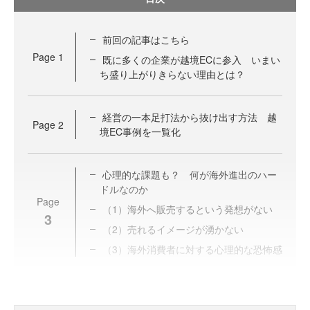
前回の記事はこちら
Page
1
既に多くの企業が越境ECに参入 いまい
ち盛り上がりきらない理由とは？
経営の一本足打法から抜け出す方法 越
Page
2
境EC事例を一覧化
心理的な課題も？ 何が海外進出のハー
ドルなのか
Page
（1）海外へ販売するという発想がない
3
（2）売れるイメージが湧かない
（3）海外消費者に対する心理的な恐怖感