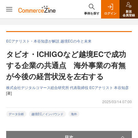
新規
事例を探す
ログイン
会員登録
ECアナリスト・本谷知彦が解説 越境ECの今と未来
タビオ・ICHIGOなど越境ECで成功
する企業の共通点 海外事業の有無
が今後の経営状況を左右する
株式会社デジタルコマース総合研究所 代表取締役 ECアナリスト 本谷知彦
[著]
2025/03/14 07:00
データ分析
越境EC／インバウンド
海外
目次