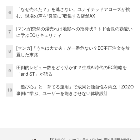
「なぜ売れた？」を逃さない。ユナイテッドアローズが挑
6
む、現場の声を“良質に”収集する店舗AX
[マンガ]突然の爆売れは地獄への招待状？トド会長の勘違い
7
に学ぶECセキュリティ
[マンガ]「うちは大丈夫」が一番危ない？EC不正注文を放
8
置した末路
圧倒的レビュー数をどう活かす？生成AI時代のEC戦略を
9
「and ST」が語る
「遊び心」と「育てる運用」で成果と独自性を両立！ZOZO
10
事例に学ぶ、ユーザーを飽きさせない体験設計
ECを中心にコマース・テクノロジーに関する情報を発信す