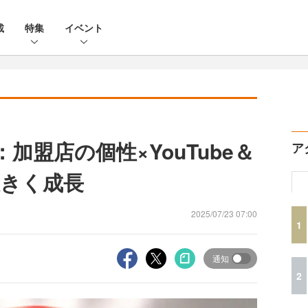
載
特集
イベント
加盟店の個性×YouTube＆
ア
きく成長
2025/07/23 07:00
1
通知
2