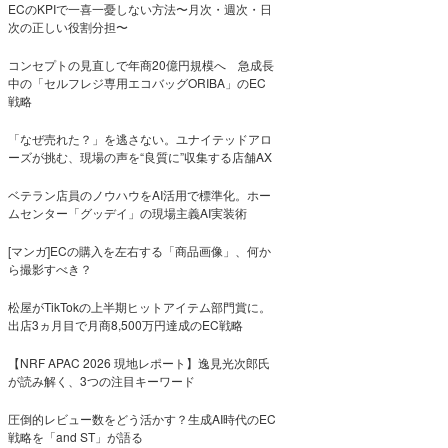
ECのKPIで一喜一憂しない方法〜月次・週次・日
次の正しい役割分担〜
コンセプトの見直しで年商20億円規模へ 急成長
中の「セルフレジ専用エコバッグORIBA」のEC
戦略
「なぜ売れた？」を逃さない。ユナイテッドアロ
ーズが挑む、現場の声を“良質に”収集する店舗AX
ベテラン店員のノウハウをAI活用で標準化。ホー
ムセンター「グッデイ」の現場主義AI実装術
[マンガ]ECの購入を左右する「商品画像」、何か
ら撮影すべき？
松屋がTikTokの上半期ヒットアイテム部門賞に。
出店3ヵ月目で月商8,500万円達成のEC戦略
【NRF APAC 2026 現地レポート】逸見光次郎氏
が読み解く、3つの注目キーワード
圧倒的レビュー数をどう活かす？生成AI時代のEC
戦略を「and ST」が語る