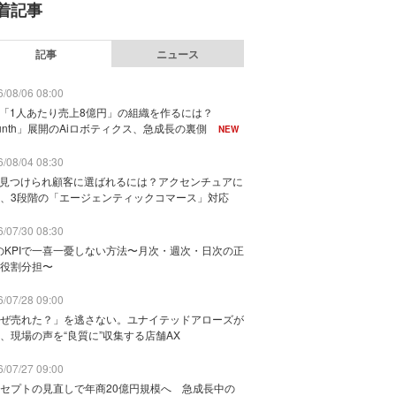
着記事
記事
ニュース
/08/06 08:00
で「1人あたり売上8億円」の組織を作るには？
unth」展開のAiロボティクス、急成長の裏側
NEW
/08/04 08:30
に見つけられ顧客に選ばれるには？アクセンチュアに
、3段階の「エージェンティックコマース」対応
/07/30 08:30
のKPIで一喜一憂しない方法〜月次・週次・日次の正
役割分担〜
/07/28 09:00
ぜ売れた？」を逃さない。ユナイテッドアローズが
、現場の声を“良質に”収集する店舗AX
/07/27 09:00
セプトの見直しで年商20億円規模へ 急成長中の