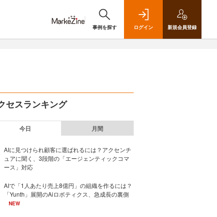
事例を探す
ログイン
新規
会員登録
クセスランキング
今日
月間
AIに見つけられ顧客に選ばれるには？アクセンチ
ュアに聞く、3段階の「エージェンティックコマ
ース」対応
AIで「1人あたり売上8億円」の組織を作るには？
「Yunth」展開のAiロボティクス、急成長の裏側
NEW