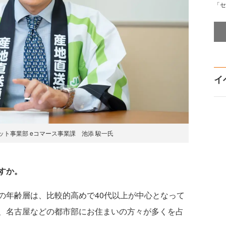
「セ
イ
ット事業部 eコマース事業課 池添 駿一氏
すか。
の年齢層は、比較的高めで40代以上が中心となって
、名古屋などの都市部にお住まいの方々が多くを占