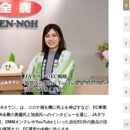
3
4
5
6
7
8
Aタウン」は、コロナ禍を機に売上を伸ばすなど、EC事業
9
A全農の奥薗氏と池添氏へのインタビューを通じ、JAタウ
DMMオンクレやYouTubeといった自社EC外の接点の活
10
の展望まで、EC運営の全貌に迫ります。