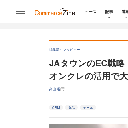
ニュース
記事
連
編集部インタビュー
JAタウンのEC戦略：
オンクレの活用で大
高山 透
[写]
CRM
食品
モール