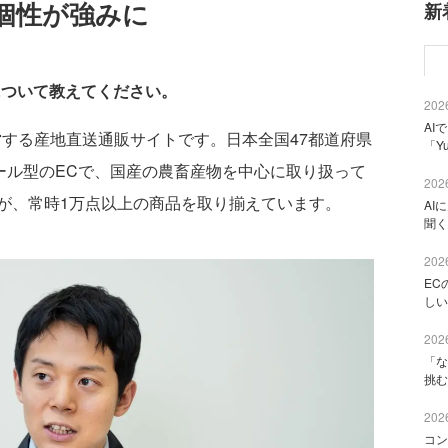
個性が強みに
新
について教えてください。
2026
AI
営する産地直送通販サイトです。日本全国47都道府県
「Y
ール型のECで、国産の農畜産物を中心に取り扱って
2026
が、常時1万点以上の商品を取り揃えています。
AI
聞く
2026
EC
しい
2026
「な
挑む
2026
コン