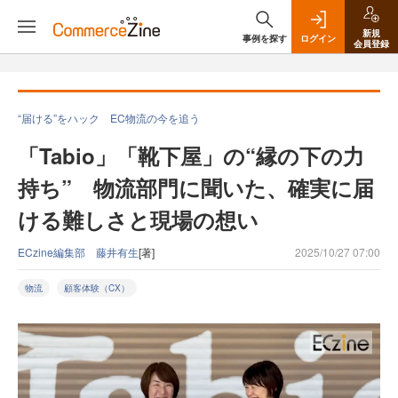
新規
事例を探す
ログイン
会員登録
“届ける”をハック EC物流の今を追う
「Tabio」「靴下屋」の“縁の下の力
持ち” 物流部門に聞いた、確実に届
ける難しさと現場の想い
ECzine編集部 藤井有生
[著]
2025/10/27 07:00
物流
顧客体験（CX）