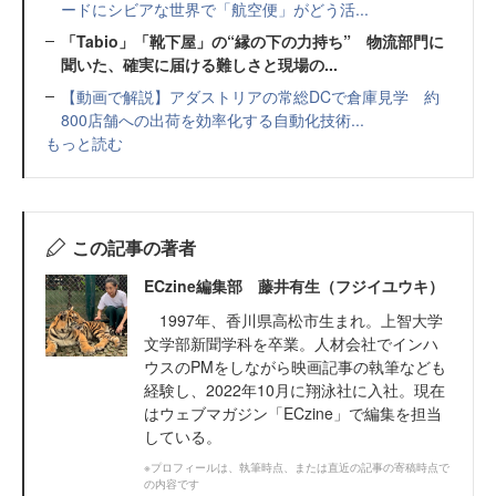
ードにシビアな世界で「航空便」がどう活...
「Tabio」「靴下屋」の“縁の下の力持ち” 物流部門に
聞いた、確実に届ける難しさと現場の...
【動画で解説】アダストリアの常総DCで倉庫見学 約
800店舗への出荷を効率化する自動化技術...
もっと読む
この記事の著者
ECzine編集部 藤井有生（フジイユウキ）
1997年、香川県高松市生まれ。上智大学
文学部新聞学科を卒業。人材会社でインハ
ウスのPMをしながら映画記事の執筆なども
経験し、2022年10月に翔泳社に入社。現在
はウェブマガジン「ECzine」で編集を担当
している。
※プロフィールは、執筆時点、または直近の記事の寄稿時点で
の内容です