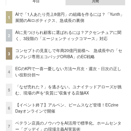
今日
月間
AIで「1人あたり売上8億円」の組織を作るには？「Yunth」
1
展開のAiロボティクス、急成長の裏側
AIに見つけられ顧客に選ばれるには？アクセンチュアに聞
2
く、3段階の「エージェンティックコマース」対応
コンセプトの見直しで年商20億円規模へ 急成長中の「セ
3
ルフレジ専用エコバッグORIBA」のEC戦略
ECのKPIで一喜一憂しない方法〜月次・週次・日次の正し
4
い役割分担〜
「なぜ売れた？」を逃さない。ユナイテッドアローズが挑
5
む、現場の声を“良質に”収集する店舗AX
【イベント終了】アルペン、ビームスなど登壇！ECzine
6
Dayオンラインで開催
ベテラン店員のノウハウをAI活用で標準化。ホームセンタ
7
ー「グッデイ」の現場主義AI実装術