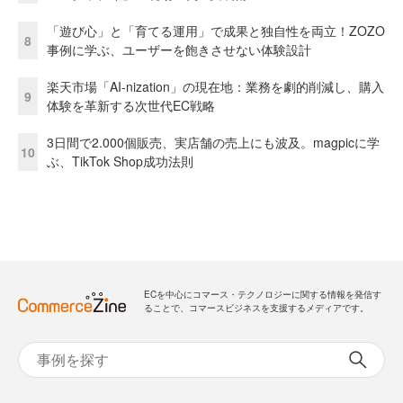
「遊び心」と「育てる運用」で成果と独自性を両立！ZOZO
8
事例に学ぶ、ユーザーを飽きさせない体験設計
楽天市場「AI-nization」の現在地：業務を劇的削減し、購入
9
体験を革新する次世代EC戦略
3日間で2.000個販売、実店舗の売上にも波及。magpicに学
10
ぶ、TikTok Shop成功法則
ECを中心にコマース・テクノロジーに関する情報を発信す
ることで、コマースビジネスを支援するメディアです。