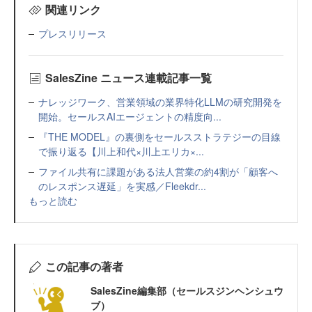
関連リンク
プレスリリース
SalesZine ニュース連載記事一覧
ナレッジワーク、営業領域の業界特化LLMの研究開発を
開始。セールスAIエージェントの精度向...
『THE MODEL』の裏側をセールスストラテジーの目線
で振り返る【川上和代×川上エリカ×...
ファイル共有に課題がある法人営業の約4割が「顧客へ
のレスポンス遅延」を実感／Fleekdr...
もっと読む
この記事の著者
SalesZine編集部（セールスジンヘンシュウ
ブ）