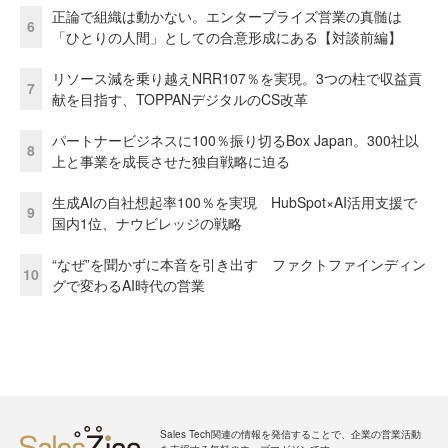
正論で組織は動かない。エンタープライズ営業の真髄は
6
「ひとりの人間」としての合意形成にある【対談前編】
リソース減を乗り越えNRR107％を実現。3つの柱で収益貢
7
献を目指す、TOPPANデジタルのCS改革
パートナービジネスに100％振り切るBox Japan。300社以
8
上と事業を成長させた独自戦略に迫る
生成AIの自社想起率100％を実現 HubSpot×AI活用支援で
9
国内1位、ナウビレッジの戦略
“なぜ”を聞かずに本音を引き出す ファクトファインディン
10
グで変わるAI時代の営業
Sales Tech関連の情報を発信することで、企業の営業活動