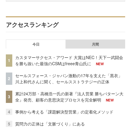
アクセスランキング
今日
月間
カスタマーサクセス・アワード 大賞はNEC！天下一武闘会
1
を勝ち抜いた最強のCSMはfreee青山氏に
NEW
セールスフォース・ジャパン激動の17年を支えた「黒衣」
2
川上和代さんに聞く、セールスストラテジーの正体
累計24万部・高橋浩一氏の新著『法人営業 勝ちパターン大
3
全』発売、顧客の意思決定プロセスを完全解明
NEW
4
事例から考える「課題解決型営業」の定着化メソッド
5
質問力の正体は「文脈づくり」にある