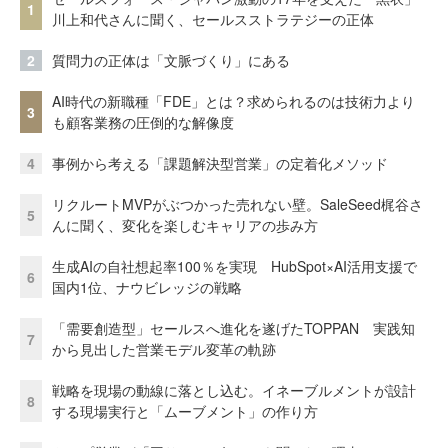
1
川上和代さんに聞く、セールスストラテジーの正体
2
質問力の正体は「文脈づくり」にある
AI時代の新職種「FDE」とは？求められるのは技術力より
3
も顧客業務の圧倒的な解像度
4
事例から考える「課題解決型営業」の定着化メソッド
リクルートMVPがぶつかった売れない壁。SaleSeed梶谷さ
5
んに聞く、変化を楽しむキャリアの歩み方
生成AIの自社想起率100％を実現 HubSpot×AI活用支援で
6
国内1位、ナウビレッジの戦略
「需要創造型」セールスへ進化を遂げたTOPPAN 実践知
7
から見出した営業モデル変革の軌跡
戦略を現場の動線に落とし込む。イネーブルメントが設計
8
する現場実行と「ムーブメント」の作り方