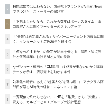
瞬間認知では伝わらない。国産靴下ブランドがSmartNews
2
で見つけた「ストーリーの届け方」
「下剋上したいなら、これから数年はボーナスタイム」山
3
口義宏さんに聞くマーケターのスキルアップ
「“分業”は再定義される」サイバーエージェント内藤氏に聞
4
く、インターネット広告20年と転換点
「何を分析するか」の決定が結果を分ける！課題・論点設
5
計と仮説構築におけるAIと人間の役割
なぜショート動画の「CM流用」は成果が出ないのか？購買
6
データが示す、店頭売上を動かす条件
効率化の時代にあえて“超属人化”を選ぶ理由 アナグラム阿
7
部氏が語るAI時代の経営・マネジメント論
一斉配信で終わらせない。LINEを「消費」から「資産」に
8
変える、カルビーとＵＴグループの設計思想