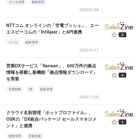
データ活用
顧客管理
2025/01/28
NTTコム オンラインの「空電プッシュ」、エー
エスピーコムの「InfAjast」とAPI連携
0
メール
顧客管理
2025/01/17
営業DXサービス「Sansan」、600万件の拠点
情報を搭載し新機能「拠点情報ダウンロード」
0
を実装
営業戦略
DX
顧客管理
2024/11/28
クラウド名刺管理「ホットプロファイル」、
OSKの「DX統合パッケージ セールスマネジメ
0
ント」と連携
顧客管理
営業支援