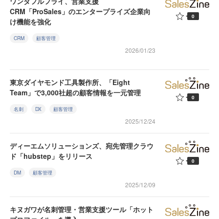
ワンダフルフライ、営業支援
CRM「ProSales」のエンタープライズ企業向
0
け機能を強化
CRM
顧客管理
2026/01/23
東京ダイヤモンド工具製作所、「Eight
Team」で3,000社超の顧客情報を一元管理
0
名刺
DX
顧客管理
2025/12/24
ディーエムソリューションズ、宛先管理クラウ
ド「hubstep」をリリース
0
DM
顧客管理
2025/12/09
キヌガワが名刺管理・営業支援ツール「ホット