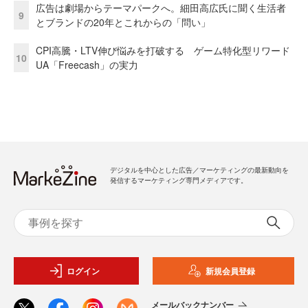
広告は劇場からテーマパークへ。細田高広氏に聞く生活者
9
とブランドの20年とこれからの「問い」
CPI高騰・LTV伸び悩みを打破する ゲーム特化型リワード
10
UA「Freecash」の実力
デジタルを中心とした広告／マーケティングの最新動向を
発信するマーケティング専門メディアです。
ログイン
新規会員登録
メールバックナンバー