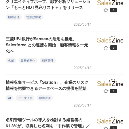
クリエイティブホープ、顧客分析ソリューショ
ン「もっとHOT見込リスト＋」をリリース
0
顧客管理
営業効率化
2025/05/14
三菱UFJ銀行がSansanの活用を推進、
Salesforce との連携を開始 顧客情報を一元
0
化へ
名刺
業務効率化
顧客管理
2025/04/18
情報収集サービス「Station」、企業のリスク
情報を把握できるデータベースの提供を開始
0
AI
データ活用
顧客管理
2025/03/14
名刺管理ツールの導入を検討する経営者の
61.3%が、取得した名刺を「手作業で管理」／
0