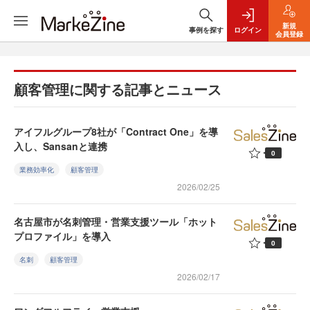
新規
事例を探す
ログイン
会員登録
顧客管理に関する記事とニュース
アイフルグループ8社が「Contract One」を導
入し、Sansanと連携
0
業務効率化
顧客管理
2026/02/25
名古屋市が名刺管理・営業支援ツール「ホット
プロファイル」を導入
0
名刺
顧客管理
2026/02/17