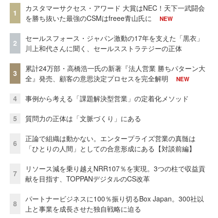
カスタマーサクセス・アワード 大賞はNEC！天下一武闘会
1
を勝ち抜いた最強のCSMはfreee青山氏に
NEW
セールスフォース・ジャパン激動の17年を支えた「黒衣」
2
川上和代さんに聞く、セールスストラテジーの正体
累計24万部・高橋浩一氏の新著『法人営業 勝ちパターン大
3
全』発売、顧客の意思決定プロセスを完全解明
NEW
4
事例から考える「課題解決型営業」の定着化メソッド
5
質問力の正体は「文脈づくり」にある
正論で組織は動かない。エンタープライズ営業の真髄は
6
「ひとりの人間」としての合意形成にある【対談前編】
リソース減を乗り越えNRR107％を実現。3つの柱で収益貢
7
献を目指す、TOPPANデジタルのCS改革
パートナービジネスに100％振り切るBox Japan。300社以
8
上と事業を成長させた独自戦略に迫る