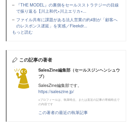
『THE MODEL』の裏側をセールスストラテジーの目線
で振り返る【川上和代×川上エリカ×...
ファイル共有に課題がある法人営業の約4割が「顧客へ
のレスポンス遅延」を実感／Fleekdr...
もっと読む
この記事の著者
SalesZine編集部（セールスジンヘンシュウ
ブ）
SalesZine編集部です。
https://saleszine.jp/
※プロフィールは、執筆時点、または直近の記事の寄稿時点で
の内容です
この著者の最近の執筆記事