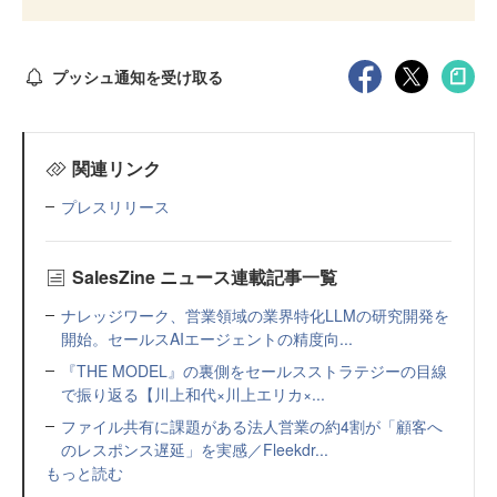
プッシュ通知を受け取る
関連リンク
プレスリリース
SalesZine ニュース連載記事一覧
ナレッジワーク、営業領域の業界特化LLMの研究開発を
開始。セールスAIエージェントの精度向...
『THE MODEL』の裏側をセールスストラテジーの目線
で振り返る【川上和代×川上エリカ×...
ファイル共有に課題がある法人営業の約4割が「顧客へ
のレスポンス遅延」を実感／Fleekdr...
もっと読む