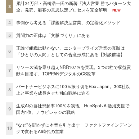
累計24万部・高橋浩一氏の新著『法人営業 勝ちパターン大
3
全』発売、顧客の意思決定プロセスを完全解明
NEW
4
事例から考える「課題解決型営業」の定着化メソッド
5
質問力の正体は「文脈づくり」にある
正論で組織は動かない。エンタープライズ営業の真髄は
6
「ひとりの人間」としての合意形成にある【対談前編】
リソース減を乗り越えNRR107％を実現。3つの柱で収益貢
7
献を目指す、TOPPANデジタルのCS改革
パートナービジネスに100％振り切るBox Japan。300社以
8
上と事業を成長させた独自戦略に迫る
生成AIの自社想起率100％を実現 HubSpot×AI活用支援で
9
国内1位、ナウビレッジの戦略
“なぜ”を聞かずに本音を引き出す ファクトファインディン
10
グで変わるAI時代の営業