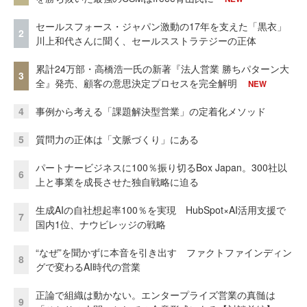
セールスフォース・ジャパン激動の17年を支えた「黒衣」
2
川上和代さんに聞く、セールスストラテジーの正体
累計24万部・高橋浩一氏の新著『法人営業 勝ちパターン大
3
全』発売、顧客の意思決定プロセスを完全解明
NEW
4
事例から考える「課題解決型営業」の定着化メソッド
5
質問力の正体は「文脈づくり」にある
パートナービジネスに100％振り切るBox Japan。300社以
6
上と事業を成長させた独自戦略に迫る
生成AIの自社想起率100％を実現 HubSpot×AI活用支援で
7
国内1位、ナウビレッジの戦略
“なぜ”を聞かずに本音を引き出す ファクトファインディン
8
グで変わるAI時代の営業
正論で組織は動かない。エンタープライズ営業の真髄は
9